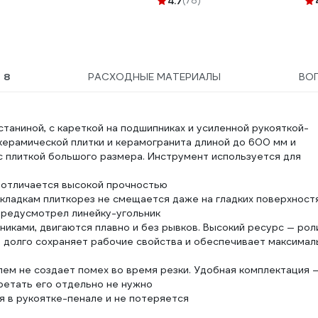
4.7
(78)
Ы
8
РАСХОДНЫЕ МАТЕРИАЛЫ
ВО
таниной, с кареткой на подшипниках и усиленной рукояткой-
 керамической плитки и керамогранита длиной до 600 мм и
с плиткой большого размера. Инструмент используется для
отличается высокой прочностью
кладкам плиткорез не смещается даже на гладких поверхност
предусмотрел линейку-угольник
иками, двигаются плавно и без рывков. Высокий ресурс — рол
а долго сохраняет рабочие свойства и обеспечивает максимал
ем не создает помех во время резки. Удобная комплектация 
ретать его отдельно не нужно
я в рукоятке-пенале и не потеряется