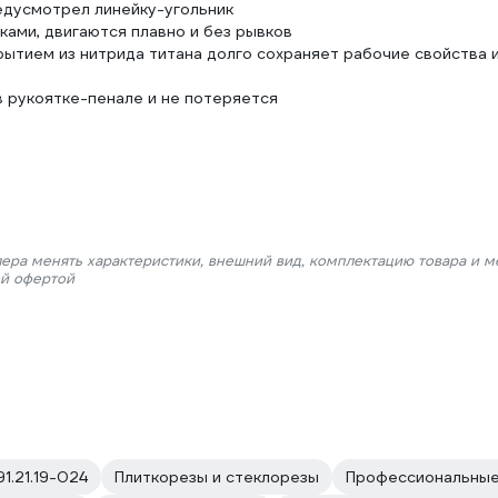
едусмотрел линейку-угольник
ками, двигаются плавно и без рывков
рытием из нитрида титана долго сохраняет рабочие свойства 
в рукоятке-пенале и не потеряется
лера менять характеристики, внешний вид, комплектацию товара и м
ой офертой
91.21.19-024
Плиткорезы и стеклорезы
Профессиональные