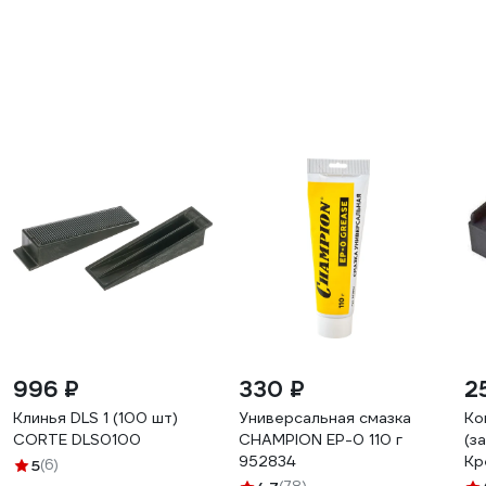
996 ₽
330 ₽
2
Клинья DLS 1 (100 шт)
Универсальная смазка
Ко
CORTE DLS0100
CHAMPION EP-0 110 г
(з
952834
Кр
5
(6)
43