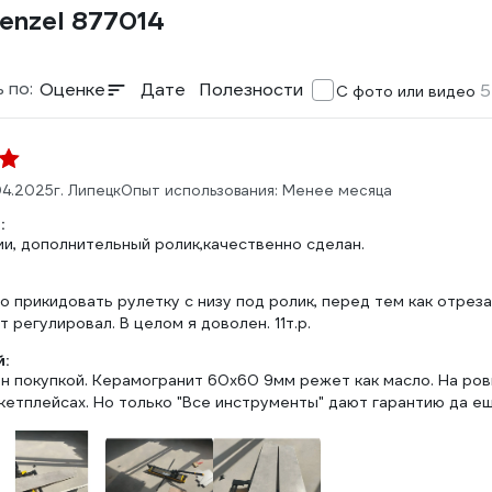
enzel 877014
 по:
Оценке
Дате
Полезности
5
С фото или видео
04.2025
г. Липецк
Опыт использования: Менее месяца
:
ии, дополнительный ролик,качественно сделан.
о прикидовать рулетку с низу под ролик, перед тем как отреза
т регулировал. В целом я доволен. 11т.р.
:
н покупкой. Керамогранит 60х60 9мм режет как масло. На ров
кетплейсах. Но только "Все инструменты" дают гарантию да ещ