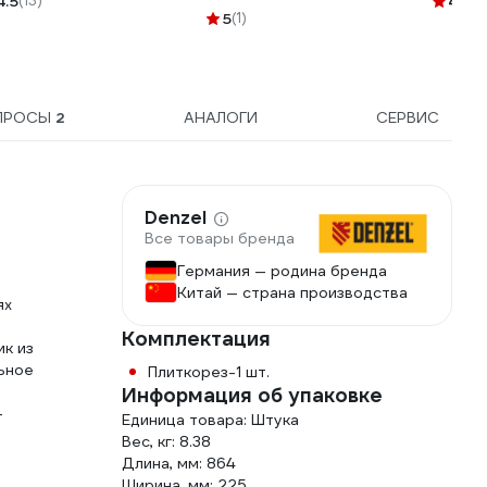
4.5
(13)
4.3
(1
5
(1)
ПРОСЫ
2
АНАЛОГИ
СЕРВИС
Denzel
Все товары бренда
Германия — родина бренда
Китай — страна производства
ях
Комплектация
ик из
ьное
Плиткорез-1 шт.
Информация об упаковке
—
Единица товара: Штука
Вес, кг: 8.38
Длина, мм: 864
Ширина, мм: 225