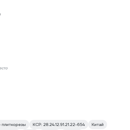
и
есто
 плиткорезы
КСР: 28.24.12.91.21.22-654
Китай