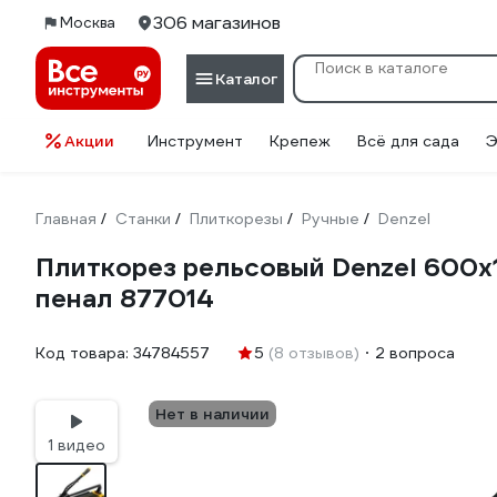
306 магазинов
Москва
Каталог
Акции
Инструмент
Крепеж
Всё для сада
Э
Главная
Станки
Плиткорезы
Ручные
Denzel
/
/
/
/
Плиткорез рельсовый Denzel 600x1
пенал 877014
Код товара:
34784557
5
(8 отзывов)
2 вопроса
Нет в наличии
1 видео