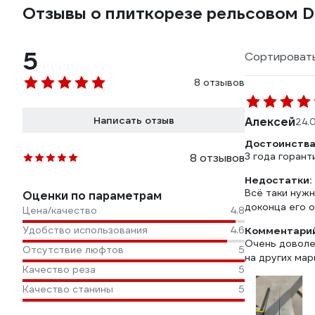
Отзывы о плиткорезе рельсовом D
5
Сортировать
8 отзывов
Написать отзыв
Алексей
24.
Достоинства
3 года горант
8 отзывов
Недостатки:
Всё таки нужн
Оценки по параметрам
доконца его о
Цена/качество
4.8
Удобство использования
4.6
Комментарий
Очень доволе
Отсутствие люфтов
5
на других мар
Качество реза
5
Качество станины
5