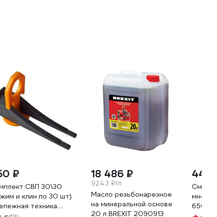
50 ₽
18 486 ₽
446 
924.3 ₽/л
мплект СВП 30\30
Смазка
Масло резьбонарезное
ажим и клин по 30 шт)
многоц
на минеральной основе
епежная техника
650 мл
20 л BREXIT 2090913
0924 БК