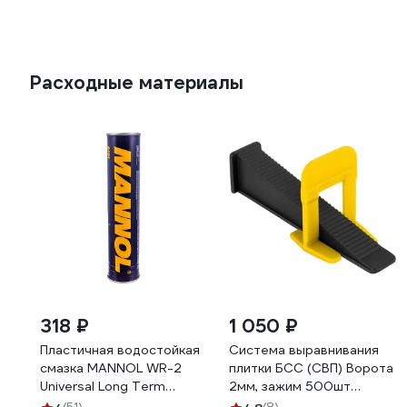
Расходные материалы
318 ₽
1 050 ₽
Пластичная водостойкая
Система выравнивания
смазка MANNOL WR-2
плитки БСС (СВП) Ворота
Universal Long Term
2мм, зажим 500шт
Grease 400 гр. 2144
клинья 200шт