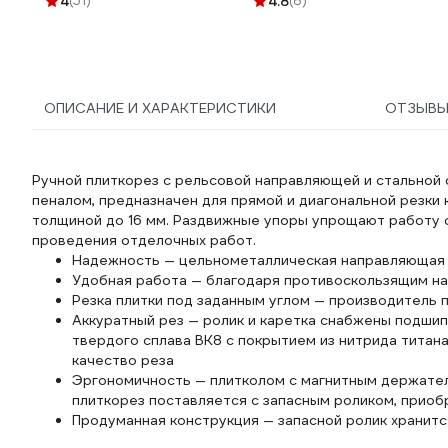
4
(51)
4.8
(8)
4678596147148
ОПИСАНИЕ И ХАРАКТЕРИСТИКИ
ОТЗЫВ
Ручной плиткорез с рельсовой направляющей и стальной с
пеналом, предназначен для прямой и диагональной резки
толщиной до 16 мм. Раздвижные упоры упрощают работу 
проведения отделочных работ.
Надежность — цельнометаллическая направляющая 
Удобная работа — благодаря противоскользящим на
Резка плитки под заданным углом — производитель 
Аккуратный рез — ролик и каретка снабжены подшипн
твердого сплава ВК8 с покрытием из нитрида титан
качество реза
Эргономичность — плитколом с магнитным держател
плиткорез поставляется с запасным роликом, приоб
Продуманная конструкция — запасной ролик хранитс