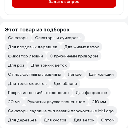
Задать вопрос
Этот товар из подборок
Секаторы
Секаторы и сучкорезы
Для плодовых деревьев
Для живых веток
Фиксатор лезвий
С пружинным приводом
Для роз
Для тонких веток
С плоскостными лезвиями
Легкие
Для женщин
Для толстых веток
Для яблони
Покрытие лезвий тефлоновое
Для флористов
20 мм
Рукоятки двухкомпонентное
210 мм
Секаторы садовые тип лезвий плоскостные Mr.Logo
Для деревьев
Для кустов
Для веток
Оптом