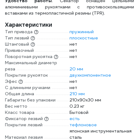
Удобство работы
. Секатор оснащен цельными
алюминиевыми рукоятками с противоскользящими
вставками из термопластичной резины (TPR).
Характеристики
Тип привода
пружинный
Тип лезвий
плоскостные
Штанговый
нет
Прививочный
нет
Поворотная рукоятка
нет
Максимальный диаметр
реза
20 мм
Покрытие рукояток
двухкомпонентное
Эфес
нет
С длинными ручками
нет
Общая длина
210 мм
Габариты без упаковки
210х90х30 мм
Вес нетто
0.23 кг
Класс товара
Бытовой
Фиксатор лезвий
есть
Покрытие лезвий
тефлоновое
японская инструментальная
Материал лезвия
сталь