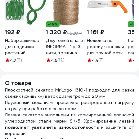
-14%
-14
192 ₽
1 320 ₽
1 161 ₽
359
1 528 ₽
Набор зажимов
Джутовый шпагат
Ножовка по
Ловч
для подвязки
INFORMAT 1кг, 3
дереву японская
дере
растений
нити, толщина
для точной резки
садо
МУЛЬТИДОМ 50
3мм, 1680 текс
NEO TOOLS 11 TPI
вред
4.7
(9)
4.5
(12)
4.4
(7)
4.
шт., 4x2.5 см VL83-
TC-1000
44-613
NoGu
220
СЗ.
О товаре
Плоскостной секатор Mr.Logo 1610-1 подходит для резки
свежих («живых») веток диаметром до 20 мм.
Пружинный механизм правильно распределяет нагрузку
на руку при работе с секатором.
Лезвия секатора выполнены из хромированной японской
углеродистой стали марки SK-5. Хромирование лезвий
позволяет увеличить износостойкость
и защитить от
коррозии.