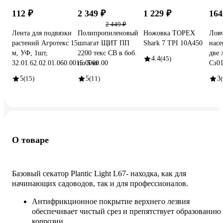
112 ₽
2 349 ₽
1 229 ₽
164
2 449 ₽
Лента для подвязки
Полипропиленовый
Ножовка TOPEX
Ловч
растений Агротекс 15
шпагат ЩИТ ПП
Shark 7 TPI 10A450
насе
м, УФ, 1шт,
2200 текс СВ в боб.
две 
4.4
(45)
32.01.62.02.01.060.0015.0000.00
по 5 кг
Сз0
5
(15)
5
(11)
3
(
О товаре
Базовый секатор Plantic Light L67- находка, как для
начинающих садоводов, так и для профессионалов.
Антифрикционное покрытие верхнего лезвия
обеспечивает чистый срез и препятствует образованию
коррозии