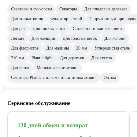
Секаторы и сучкорезы
Секаторы
Для плодовых деревьев
Для живых веток
Фиксатор лезвий
С пружинным приводом
Для роз
Для тонких веток
С плоскостными лезвиями
Легкие
Для женщин
Для толстых веток
Для яблони
Для флористов
Для малины
20 мм
Углеродистая сталь
210 мм
Plantic light
Для деревьев
Для кустов
Для веток
Металлические лезвия
Секаторы Plantic с плоскостным типом лезвия
Оптом
Сервисное обслуживание
120 дней обмен и возврат