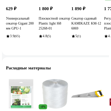
629 ₽
1 800 ₽
1 890 ₽
1 7
Универсальный
Плоскостной секатор
Секатор садовый
Рег
секатор Gigant 200
Plantic light l68
KAMIKAZE KM-12
плос
мм GPU-1
25268-01
6069
Plan
3.9
(65)
4.8
(5)
5
(1)
4.
Расходные материалы
-4%