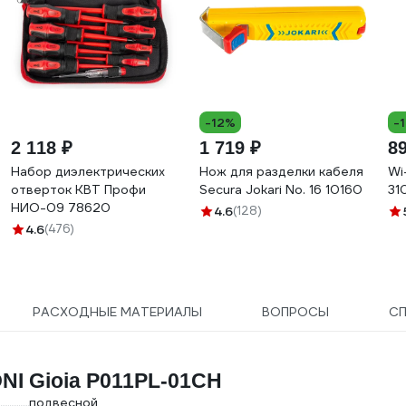
-12%
-
2 118 ₽
1 719 ₽
8
Набор диэлектрических
Нож для разделки кабеля
Wi
отверток КВТ Профи
Secura Jokari No. 16 10160
31
НИО-09 78620
4.6
(128)
4.6
(476)
РАСХОДНЫЕ МАТЕРИАЛЫ
ВОПРОСЫ
С
NI Gioia P011PL-01CH
подвесной