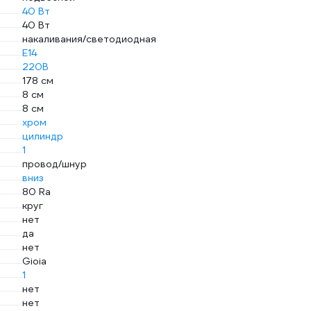
40 Вт
40 Вт
накаливания/светодиодная
E14
220В
178 см
8 см
8 см
хром
цилиндр
1
провод/шнур
вниз
80 Ra
круг
нет
да
нет
Gioia
1
нет
нет