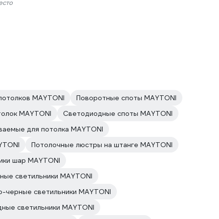
есто
 потолков MAYTONI
Поворотные споты MAYTONI
толок MAYTONI
Светодиодные споты MAYTONI
ваемые для потолка MAYTONI
YTONI
Потолочные люстры на штанге MAYTONI
ики шар MAYTONI
ные светильники MAYTONI
о-черные светильники MAYTONI
дные светильники MAYTONI