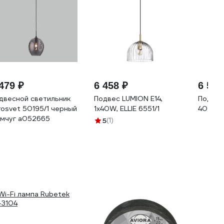
479 ₽
6 458 ₽
6 531
двесной светильник
Подвес LUMION E14,
Подвес
rosvet 50195/1 черный
1х40W, ELLIE 6551/1
40 SAG
мчуг a052665
5
(1)