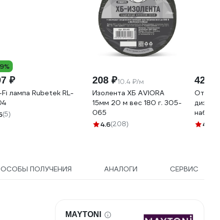
19%
97 ₽
208 ₽
423 ₽
10.4 ₽/м
-Fi лампа Rubetek RL-
Изолента ХБ AVIORA
Отверт
04
15мм 20 м вес 180 г. 305-
диэлек
065
набор 
5
(5)
2827(6
4.6
(208)
4.8
(11
ПОСОБЫ ПОЛУЧЕНИЯ
АНАЛОГИ
СЕРВИС
MAYTONI