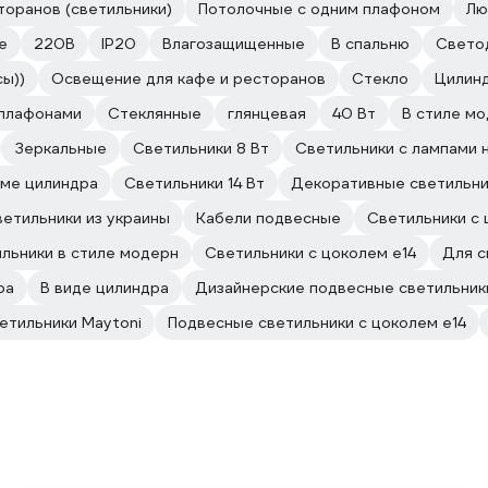
торанов (светильники)
Потолочные с одним плафоном
Лю
е
220В
IP20
Влагозащищенные
В спальню
Свето
ы))
Освещение для кафе и ресторанов
Стекло
Цилин
 плафонами
Стеклянные
глянцевая
40 Вт
В стиле м
Зеркальные
Светильники 8 Вт
Светильники с лампами 
рме цилиндра
Светильники 14 Вт
Декоративные светильни
етильники из украины
Кабели подвесные
Светильники с
льники в стиле модерн
Светильники с цоколем e14
Для с
ра
В виде цилиндра
Дизайнерские подвесные светильник
етильники Maytoni
Подвесные светильники с цоколем e14