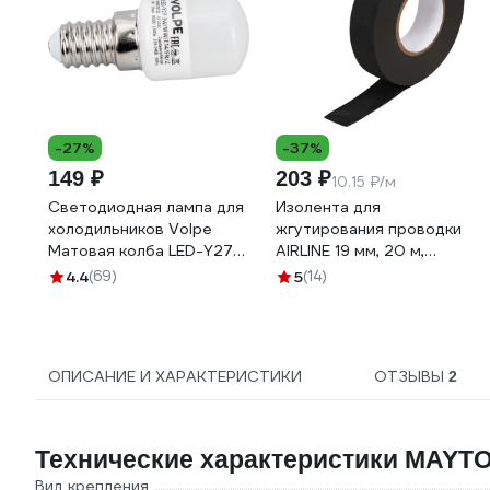
-27%
-37%
149 ₽
203 ₽
10.15 ₽/м
Светодиодная лампа для
Изолента для
холодильников Volpe
жгутирования проводки
Матовая колба LED-Y27-
AIRLINE 19 мм, 20 м,
3W/WW/E14/FR/Z UL-
термостойкая, на основе
4.4
(69)
5
(14)
00000178
полиэстера ADPT003
ОПИСАНИЕ И ХАРАКТЕРИСТИКИ
ОТЗЫВЫ
2
Технические характеристики MAYTO
Вид крепления