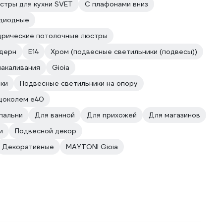
стры для кухни SVET
С плафонами вниз
диодные
дрические потолочные люстры
одерн
E14
Хром (подвесные светильники (подвесы))
накаливания
Gioia
ки
Подвесные светильники на опору
 цоколем e40
пальни
Для ванной
Для прихожей
Для магазинов
и
Подвесной декор
Декоративные
MAYTONI Gioia