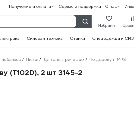
Получение и оплата
Сервис и поддержка
О нас
Инве
Избранное
лектрика
Силовая техника
Станки
Спецодежда и СИЗ
 лобзиков
Пилки
Для электрических
По дереву
MPS
/
/
/
/
у (T102D), 2 шт 3145-2