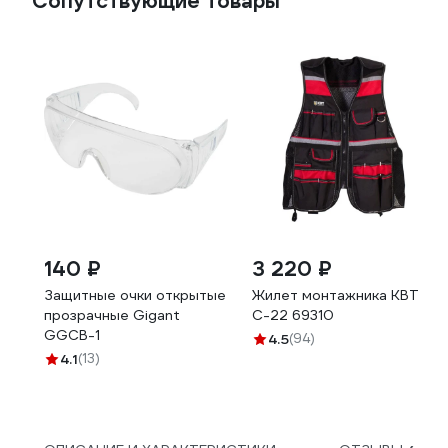
Сопутствующие товары
140 ₽
3 220 ₽
Защитные очки открытые
Жилет монтажника КВТ
прозрачные Gigant
С-22 69310
GGСB-1
4.5
(94)
4.1
(13)