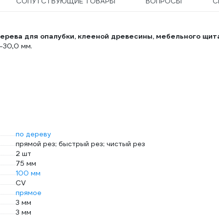
СОПУТСТВУЮЩИЕ ТОВАРЫ
ВОПРОСЫ
С
дерева для опалубки, клееной древесины, мебельного щита
-30,0 мм.
по дереву
прямой рез; быстрый рез; чистый рез
2 шт
75 мм
100 мм
CV
прямое
3 мм
3 мм