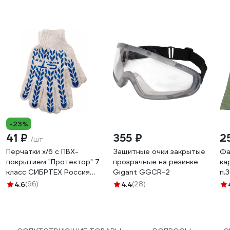
-23%
41 ₽
355 ₽
2
/шт
Перчатки х/б с ПВХ-
Защитные очки закрытые
Фа
покрытием "Протектор" 7
прозрачные на резинке
ка
класс СИБРТЕХ Россия
Gigant GGСR-2
п.
67704
4.6
(96)
4.4
(28)