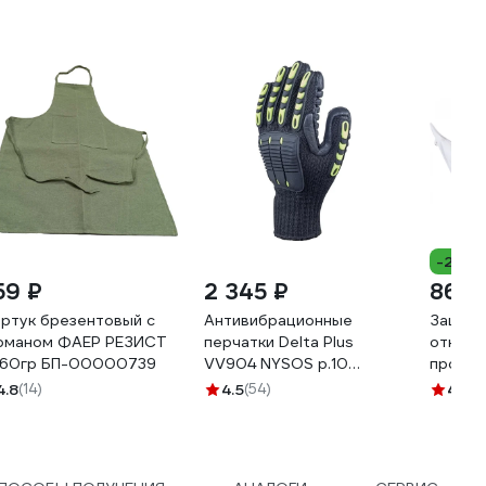
-26%
59 ₽
2 345 ₽
86 ₽
ртук брезентовый с
Антивибрационные
Защитн
рманом ФАЕР РЕЗИСТ
перчатки Delta Plus
открыт
360гр БП-00000739
VV904 NYSOS р.10
прозра
VV904JA10
удароп
4.8
(14)
4.5
(54)
4.5
(3
полика
верхня