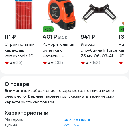
-3%
-12
111 ₽
401 ₽
941 ₽
131 
414 ₽
Строительный
Измерительная
Угловая
Набо
карандаш
рулетка с
струбцина Inforce
кара
vertextools 10 шт
магнитным
75 мм 06-03-41
KEND
0208
крюком, 5x25мм
4534
4.9
(35)
4.5
(233)
4.7
(142)
5
(1
Gigant GWM525
О товаре
Внимание,
изображение товара может отличаться от
реального! Верные параметры указаны в технических
характеристиках товара.
Характеристики
Материал
для металла
Длина
450 мм