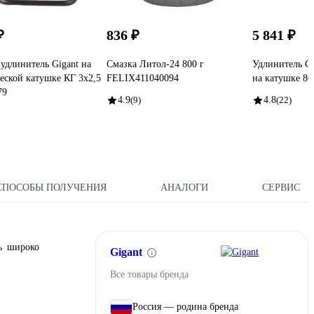
₽
836 ₽
5 841 ₽
удлинитель Gigant на
Смазка Литол-24 800 г
Удлинитель Gi
еской катушке КГ 3x2,5
FELIX411040094
на катушке 80
79
4.9
(9)
4.8
(22)
СПОСОБЫ ПОЛУЧЕНИЯ
АНАЛОГИ
СЕРВИС
ь широко
Gigant
Все товары бренда
Россия — родина бренда