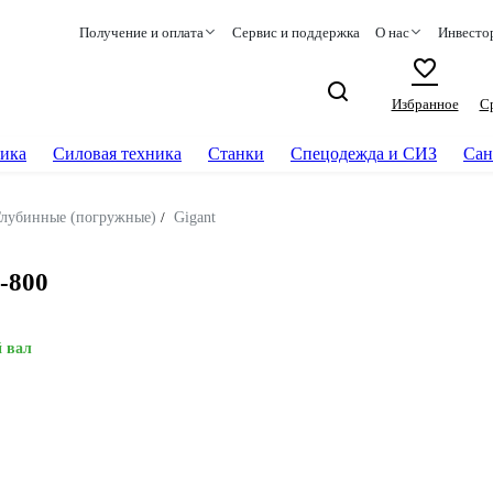
Получение и оплата
Сервис и поддержка
О нас
Инвесто
Избранное
С
ика
Силовая техника
Станки
Спецодежда и СИЗ
Сан
Глубинные (погружные)
/
Gigant
-800
 вал