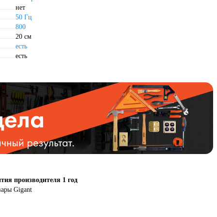
нет
50 Гц
800
20 см
есть
есть
тия производителя 1 год
вары Gigant