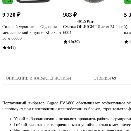
-4%
-6
9 720 ₽
983 ₽
5 
491.5 ₽/кг
Силовой удлинитель Gigant на
Смазка OILRIGHT Литол-24 2 кг
Удл
металлической катушке КГ 3x2,5
6004
на 
50 м 80080
4.5
(30)
4
4
(41)
ОПИСАНИЕ И ХАРАКТЕРИСТИКИ
ОТЗЫВЫ
69
Портативный вибратор Gigant PVJ-800 обеспечивает эффективное у
используют при изготовлении железобетонных блоков, строительстве ф
Узкий вибронаконечник позволяет проводить работы с армиров
Гибкий вал отличается прочностью и устойчивостью к механиче
Инструмент изготовлен из прочных и надежных материалов, име