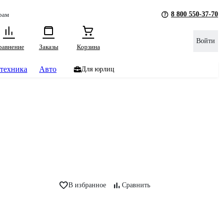
8 800 550-37-70
рам
Войти
равнение
Заказы
Корзина
техника
Авто
Для юрлиц
В избранное
Сравнить