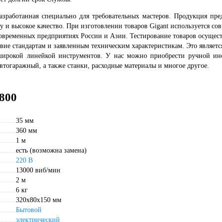
азработанная специально для требовательных мастеров. Продукция пре
и высокое качество. При изготовлении товаров Gigant используется со
овременных предприятиях России и Азии. Тестирование товаров осущест
твие стандартам и заявленным техническим характеристикам. Это являетс
 широкой линейкой инструментов. У нас можно приобрести ручной ин
втогаражный, а также станки, расходные материалы и многое другое.
800
35 мм
360 мм
1 м
есть (возможна замена)
220 В
13000 виб/мин
2 м
6 кг
320х80х150 мм
Бытовой
электрический