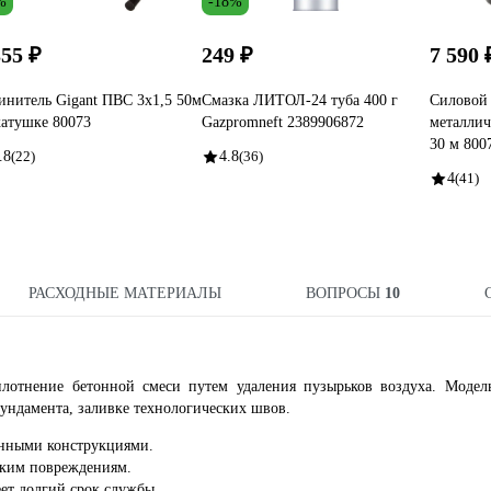
%
-18%
355 ₽
249 ₽
7 590 
инитель Gigant ПВС 3x1,5 50м
Смазка ЛИТОЛ-24 туба 400 г
Силовой 
катушке 80073
Gazpromneft 2389906872
металлич
30 м 800
.8
(22)
4.8
(36)
4
(41)
РАСХОДНЫЕ МАТЕРИАЛЫ
ВОПРОСЫ
10
плотнение бетонной смеси путем удаления пузырьков воздуха. Модел
ундамента, заливке технологических швов.
анными конструкциями.
ским повреждениям.
ет долгий срок службы.