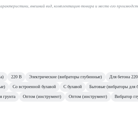
характеристики, внешний вид, комплектацию товара и место его производст
а)
220 В
Электрические (вибраторы глубинные)
Для бетона 22
ые)
Со встроенной булавой
С булавой
Бытовые (вибраторы для 
я грунта
Оптом (инструмент)
Оптом (инструмент)
Вибратор г