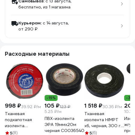
Самовывоз:
c 13 августа,
бесплатно
, из 1 магазина
Курьером:
c 14 августа,
от 290 ₽
Расходные материалы
-15%
-36
998 ₽
105 ₽
1 518 ₽
206
39.92 ₽/м
123 ₽
30.36 ₽/м
5.25 ₽/м
10.3 
Тканевая
Тканевая
ПВХ-изолента
Изол
подкапотная
изолента HIMPT
ЭРА 19ммх20м
жгут
изолента
хб, черная, 300 г,
черная C0036540
пров
Terminator Izt
двухсторонняя,
5
(8)
5
(6)