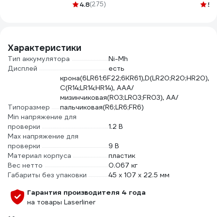
19 мм
1925 fabric, 19мм х
4.8
(275)
20 мм, 0.4 мм 00-
5
(1
терм
25м, толщина
00008227
осно
0,25мм 2000832
поли
ADP
Характеристики
Тип аккумулятора
Ni-Mh
Дисплей
есть
крона(6LR61;6F22;6KR61),D(LR20;R20;HR20),
C(R14;LR14;HR14), AAA/
мизинчиковая(R03;LR03;FR03), AA/
Типоразмер
пальчиковая(R6;LR6;FR6)
Min напряжение для
проверки
1.2 В
Max напряжение для
проверки
9 В
Материал корпуса
пластик
Вес нетто
0.067 кг
Габариты без упаковки
45 х 107 х 22.5 мм
Гарантия производителя 4 года
на товары Laserliner