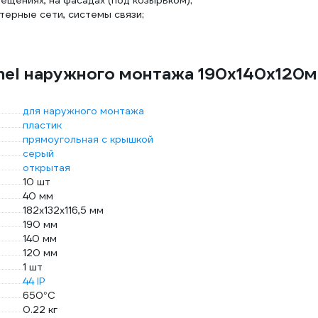
мещениях, на фасадах (под козырьком);
ерные сети, системы связи;
nel наружного монтажа 190х140х120
для наружного монтажа
пластик
прямоугольная с крышкой
серый
открытая
10 шт
40 мм
182х132х116,5 мм
190 мм
140 мм
120 мм
1 шт
44 IP
650°C
0.22 кг