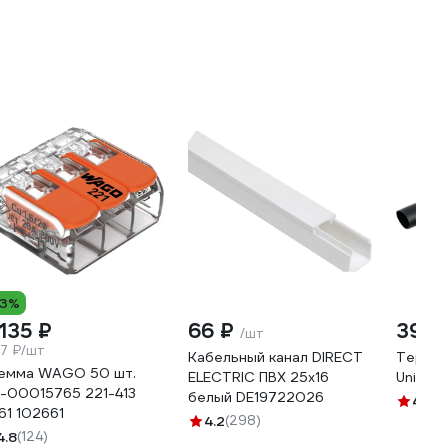
13%
 135 ₽
66 ₽
391 
/шт
.7 ₽/шт
Кабельный канал DIRECT
Термоу
емма WAGO 50 шт.
ELECTRIC ПВХ 25x16
Unipum
-00015765 221-413
белый DE19722026
4.3
(11
61 102661
4.2
(298)
4.8
(124)