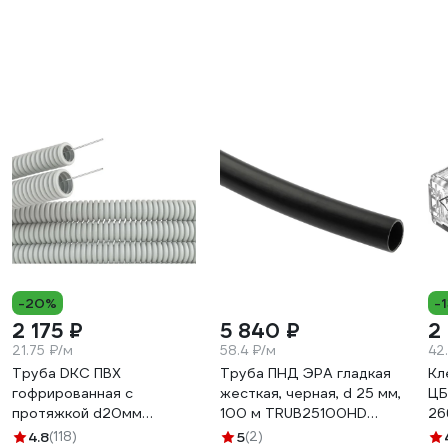
-20%
-
2 175 ₽
5 840 ₽
2
21.75 ₽/м
58.4 ₽/м
42
Труба DKC ПВХ
Труба ПНД ЭРА гладкая
Кл
гофрированная c
жесткая, черная, d 25 мм,
ЦБ
протяжкой d20мм
100 м TRUB25100HD
26
упаковка 100м
Б0052863
4.8
(118)
5
(2)