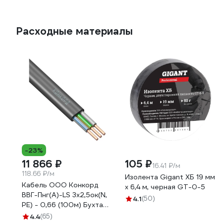
Расходные материалы
-23%
11 866 ₽
105 ₽
16.41 ₽/м
118.66 ₽/м
Изолента Gigant ХБ 19 мм
Кабель ООО Конкорд
х 6,4 м, черная GT-0-5
ВВГ-Пнг(А)-LS 3x2,5ок(N,
4.1
(50)
PE) - 0,66 (100м) Бухта
100м 4663
4.4
(65)