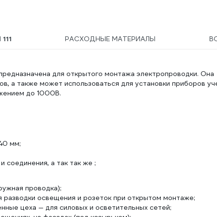
91920DIYVI
Ы
111
РАСХОДНЫЕ МАТЕРИАЛЫ
В
предназначена для открытого монтажа электропроводки. Она
в, а также может использоваться для установки приборов уч
яжением до 1000В.
40 мм;
 соединения, а так так же ;
ружная проводка);
я разводки освещения и розеток при открытом монтаже;
нные цеха — для силовых и осветительных сетей;