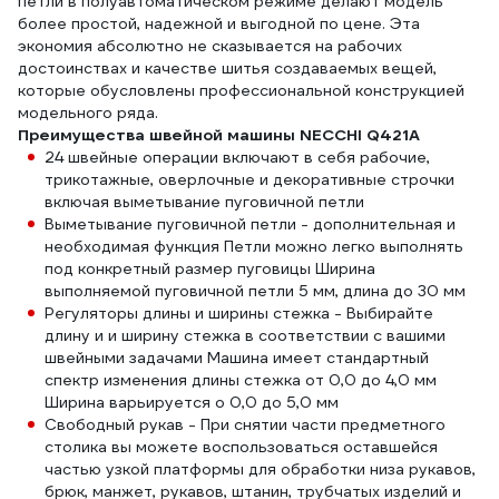
петли в полуавтоматическом режиме делают модель
более простой, надежной и выгодной по цене. Эта
экономия абсолютно не сказывается на рабочих
достоинствах и качестве шитья создаваемых вещей,
которые обусловлены профессиональной конструкцией
модельного ряда.
Преимущества швейной машины NECCHI Q421A
24 швейные операции включают в себя рабочие,
трикотажные, оверлочные и декоративные строчки
включая выметывание пуговичной петли
Выметывание пуговичной петли - дополнительная и
необходимая функция Петли можно легко выполнять
под конкретный размер пуговицы Ширина
выполняемой пуговичной петли 5 мм, длина до 30 мм
Регуляторы длины и ширины стежка - Выбирайте
длину и и ширину стежка в соответствии с вашими
швейными задачами Машина имеет стандартный
спектр изменения длины стежка от 0,0 до 4,0 мм
Ширина варьируется о 0,0 до 5,0 мм
Свободный рукав - При снятии части предметного
столика вы можете воспользоваться оставшейся
частью узкой платформы для обработки низа рукавов,
брюк, манжет, рукавов, штанин, трубчатых изделий и