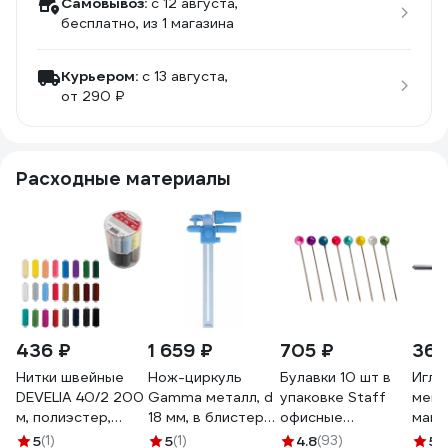
Самовывоз:
c 12 августа,
бесплатно
, из 1 магазина
Курьером:
c 13 августа,
от 290 ₽
Расходные материалы
436 ₽
1 659 ₽
705 ₽
367
Нитки швейные
Нож-циркуль
Булавки 10 шт в
Игла
DEVELIA 40/2 200
Gamma металл, d
упаковке Staff
мешк
м, полиэстер,
18 мм, в блистере
офисные
маши
НАБОР 24 цвета, в
242225
EVERYDAY 28 мм
GK9-
5
(1)
5
(1)
4.8
(93)
5
(