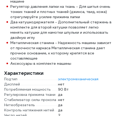
машине
Регулятор давления лапки на ткань - Для шитья очень
тонких тканей и плотных тканей (джинса, твид, кожа)
отрегулируйте усилие прижима лапки
Два катушкодержателя - Дополнительный стержень в
комплекте для второй катушки позволяет легко
менять катушки для намотки шпульки и использовать
двойную иглу
Металлическая станина - Надежность машины зависит
от прочности каркаса Металлическая станина дает
прочное основание, к которому крепятся все
составляющие
Аксессуары в комплекте машины
Характеристики
Подтип
электромеханическая
Дисплей
нет
Потребляемая мощность
90 Вт
Регулировка прижима ткани
да
Стабилизатор силы прокола
нет
Нитеобрезатель
да
Контроль натяжения нитей
да
Число нитей
2