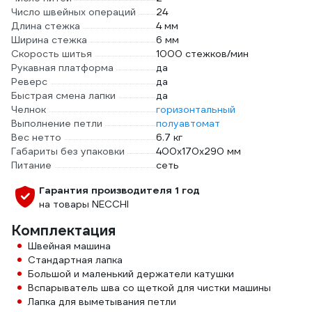
Число швейных операций
24
Длина стежка
4 мм
Ширина стежка
6 мм
Скорость шитья
1000 стежков/мин
Рукавная платформа
да
Реверс
да
Быстрая смена лапки
да
Челнок
горизонтальный
Выполнение петли
полуавтомат
Вес нетто
6.7 кг
Габариты без упаковки
400х170х290 мм
Питание
сеть
Гарантия производителя 1 год
на товары NECCHI
Комплектация
Швейная машина
Стандартная лапка
Большой и маленький держатели катушки
Вспарыватель шва со щеткой для чистки машины
Лапка для выметывания петли