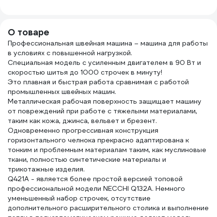
ПОДАРОК набор
150 шт. в
4687
игл, (Девелия)
картонной
609624
коробке 226760
О товаре
Профессиональная швейная машина – машина для работы
в условиях с повышенной нагрузкой.
Специальная модель с усиленным двигателем в 90 Вт и
скоростью шитья до 1000 строчек в минуту!
Это плавная и быстрая работа сравнимая с работой
промышленных швейных машин.
Металлическая рабочая поверхность защищает машину
от повреждений при работе с тяжелыми материалами,
таким как кожа, джинса, вельвет и брезент.
Одновременно прогрессивная конструкция
горизонтального челнока прекрасно адаптирована к
тонким и проблемным материалам таким, как муслиновые
ткани, полностью синтетические материалы и
трикотажные изделия.
Q421A - является более простой версией топовой
профессиональной модели NECCHI Q132A. Немного
уменьшенный набор строчек, отсутствие
дополнительного расширительного столика и выполнение