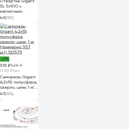
Отвертка Gigant
SL 5x100 с
магнитным
наконечником GS
4.9
(95)
SL5100
-17%
519 ₽
626 ₽
0.93 ₽/шт
Саморезы Gigant
4,2x19, полусфера,
сверло, цинк, 1 кг
(примерно 557
4.5
(64)
шт) 123575