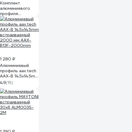
Комплект
алюминиевого
профиля
LEDCRAFT с
экраном и
заглушками LC-
LPV1222M1716-3
1627000015
1 280 ₽
Алюминиевый
профиль aax.tech
AAX-B 14.5x14.5mm
встраиваемый
4.9
(16)
2000 мм AAX-
B13F-2000mm
1 390 ₽