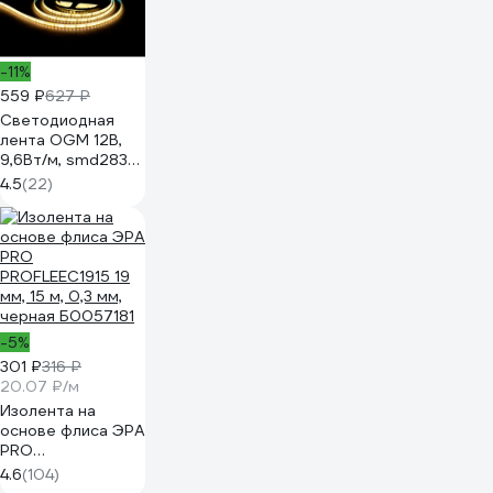
-11%
559 ₽
627 ₽
Светодиодная
лента OGM 12В,
9,6Вт/м, smd2835,
120д/м, ip65, 7лм/
4.5
(22)
чип, подложка
8мм, 5м, 3000к. /
LSE-259
-5%
301 ₽
316 ₽
20.07 ₽/м
Изолента на
основе флиса ЭРА
PRO
PROFLEEC1915 19
4.6
(104)
мм, 15 м, 0,3 мм,