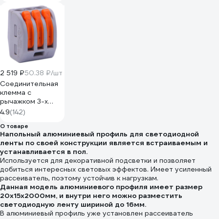
черная Б0057181
2 519 ₽
50.38 ₽/шт
Соединительная
клемма с
рычажком 3-х
проводная WAGO,
4.9
(142)
0,08-2,5мм, 400В,
О товаре
32А, без пасты, 50
Напольный алюминиевый профиль для светодиодной
шт. 2651 102651
ленты по своей конструкции является встраиваемым и
ЦБ-00015780
устанавливается в пол.
Используется для декоративной подсветки и позволяет
добиться интересных световых эффектов. Имеет усиленный
рассеиватель, поэтому устойчив к нагрузкам.
Данная модель алюминиевого профиля имеет размер
20х15х2000мм, и внутри него можно разместить
светодиодную ленту шириной до 16мм.
В алюминиевый профиль уже установлен рассеиватель