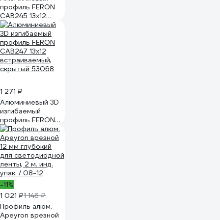
профиль FERON
CAB245 13х12
встраиваемый,
скрытый, серебро,
2 м 53066
1 271 ₽
Алюминиевый 3D
изгибаемый
профиль FERON
CAB247 13х12
встраиваемый,
скрытый 53068
-11%
1 021 ₽
1 146 ₽
Профиль алюм.
Apeyron врезной