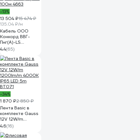
-13%
13 504 ₽
15 474 ₽
135.04 ₽/м
Кабель ООО
Конкорд ВВГ-
Пнг(А)-LS
3x2,5ок(N, PE) -
4.4
(65)
0,66 (100м) Бухта
100м 4663
-34%
1 870 ₽
2 850 ₽
Лента Basic в
комплекте Gauss
12V 12W/m
1200lm/m 4000K
4.6
(16)
IP65 LED 5m
BT071