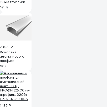
12 мм глубокий
для светодиодной
5
(18)
ленты, 2 м. инд.
упак. / 08-12
2 829 ₽
Комплект
алюминиевого
профиля
LEDCRAFT с
5
(1)
экраном и
заглушками LC-
LPV1234M28-3
1627000045
1 185 ₽