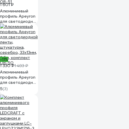
1 601 ₽
Алюминиевый
профиль Apeyron
для светодиодной
ленты,
штукатурка,
серебро, 36x15мм,
2,5м, комплект
08-51
-11%
1 330 ₽
1 493 ₽
Алюминиевый
профиль Apeyron
для светодиодной
ленты,
5
(3)
штукатурка,
серебро, 33x13мм,
2,5м, комплект
08-50