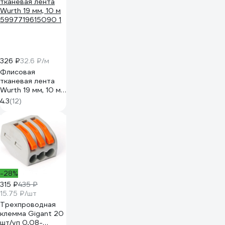
326 ₽
32.6 ₽/м
Флисовая
тканевая лента
Wurth 19 мм, 10 м
5997719615090 1
4.3
(12)
-28%
315 ₽
435 ₽
15.75 ₽/шт
Трехпроводная
клемма Gigant 20
шт/уп 0,08-