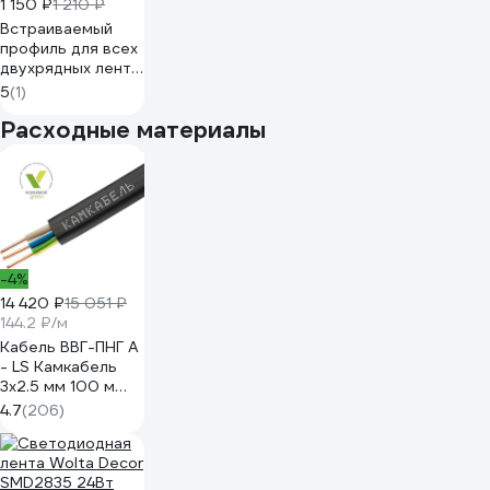
1 150 ₽
1 210 ₽
Встраиваемый
профиль для всех
двухрядных лент
SWG комплект
5
(1)
3006х2, 2м 09-
Расходные материалы
00900083
-4%
14 420 ₽
15 051 ₽
144.2 ₽/м
Кабель ВВГ-ПНГ А
- LS Камкабель
3x2.5 мм 100 м
ГОСТ
4.7
(206)
1157К30HG00070А0100М