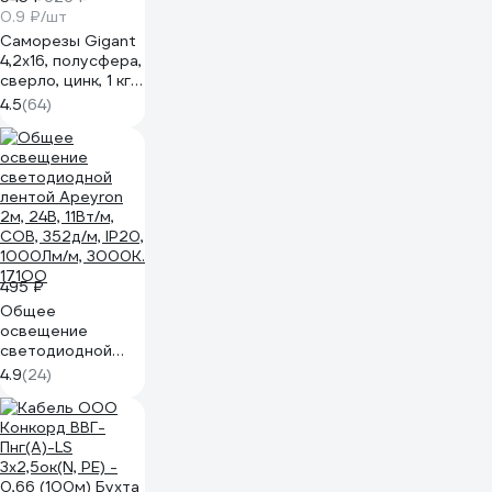
0.9 ₽/шт
Саморезы Gigant
4,2x16, полусфера,
сверло, цинк, 1 кг
(примерно 607
4.5
(64)
шт) 123574
495 ₽
Общее
освещение
светодиодной
лентой Apeyron
4.9
(24)
2м, 24В, 11Вт/м,
COB, 352д/м, IP20,
1000Лм/м, 3000К.
171ОО