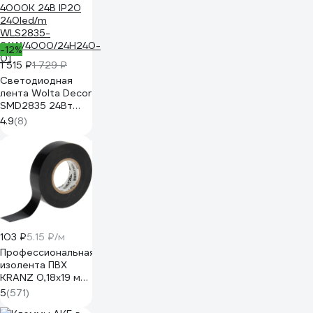
-12%
1 515 ₽
1 729 ₽
Светодиодная
лента Wolta Decor
SMD2835 24Вт
4000К 24В IP20
4.9
(8)
240led/m
WLS2835-
24W/4000/24H240-
01
103 ₽
5.15 ₽/м
Профессиональная
изолента ПВХ
KRANZ 0,18х19 мм,
20 м, черная KR-
5
(571)
09-2806