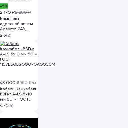
-5%
2 170 ₽
2 280 ₽
Комплект
адресной ленты
Apeyron 24В,
14,4Вт/м,
2.5
(2)
smd5050, 60д/м,
IP20, подложка
10мм (белая), 2м,
RGB/ 10-91
48 000 ₽
960 ₽/м
Кабель Камкабель
ВВГнг А-LS 5x10
мм 50 м ГОСТ
1157Б50LG00070А0050М
4.7
(24)