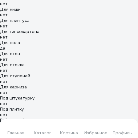
нет
Для ниши
нет
Для плинтуса
нет
Для гипсокартона
нет
Для пола
да
Для стен
нет
Для стекла
нет
Для ступеней
нет
Для карниза
нет
Под штукатурку
нет
Под плитку
нет
Габариты без упаковки
20х15х2000 мм
Гарантия производителя 1 год
Главная
Каталог
Корзина
Избранное
Профиль
на товары Apeyron