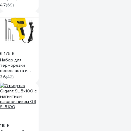
2,5(4)мм² GCT-
4.7
(69)
222-413-20
6 175 ₽
Набор для
терморезки
пенопласта и
пластика STAYER
3.6
(42)
Thermo cut 150
Вт, 2 ножа 45255-
H2
116 ₽