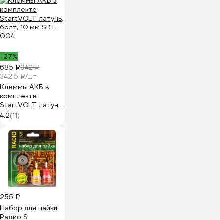
-27%
685 ₽
942 ₽
342.5 ₽/шт
Клеммы АКБ в
комплекте
StartVOLT латунь,
болт, 10 мм SBT
4.2
(11)
004
255 ₽
Набор для пайки
Радио S