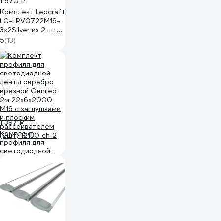
1 670 ₽
Комплект Ledcraft
LC-LPV0722M16-
3x2Silver из 2 шт
серебро (3м
5
(13)
профиль+3м
рассеиватель+2
заглушки)
1616340003
1 397 ₽
Комплект
профиля для
светодиодной
ленты серебро
врезной Geniled
2м 22x6x2000
М16 с заглушками
и плоским
рассеивателем
(2шт) 12130_ch_2