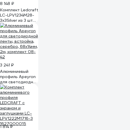
8 148 ₽
Комплект Ledcraft
LC-LPV1234M28-
3x3Silver из 3 шт
серебро (3м
профиль+3м
рассеиватель+2
заглушки)
1616340215
3 241 ₽
Алюминиевый
профиль Apeyron
для светодиодной
ленты, встройка,
серебро, 68x14мм,
2м, комплект 08-
42
1 814 ₽