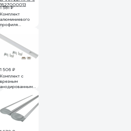
1 581 ₽
Комплект
алюминиевого
профиля
LEDCRAFT с
экраном и
заглушками LC-
LPV0722M1716-3
1627000013
1 506 ₽
Комплект с
врезным
анодированным
профилем ЭРА
2206-set-4
22х6мм 2м
серебристый 4 шт
Б0073023