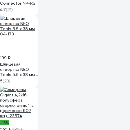
Connector NP-RS
4.7
(21)
199 ₽
Шлицевая
отвертка NEO
Tools 5.5 x 38 мм
04-173
5
(23)
-13%
545 ₽
626 ₽