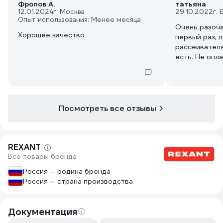
Фролов А.
татьяна
12.01.2024
г. Москва
29.10.2022
г.
Опыт использования: Менее месяца
Очень разоча
Хорошее качество
первый раз, 
рассеивателя
есть. Не опл
веду войну п
не понятно ч
доставку.
Посмотреть все отзывы
REXANT
Все товары бренда
Россия — родина бренда
Россия — страна производства
Документация