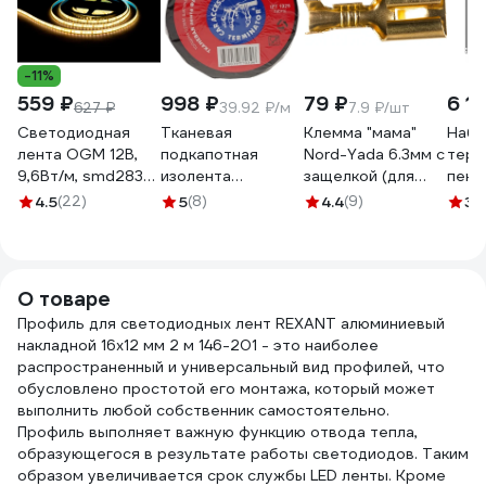
-11%
559 ₽
998 ₽
79 ₽
6 1
627 ₽
39.92 ₽/м
7.9 ₽/шт
Светодиодная
Тканевая
Клемма "мама"
Набо
лента OGM 12В,
подкапотная
Nord-Yada 6.3мм с
терм
9,6Вт/м, smd2835,
изолента
защелкой (для
пено
120д/м, ip65, 7лм/
Terminator Izt
разъемов) 1.5-
плас
4.5
(22)
5
(8)
4.4
(9)
3.
чип, подложка
1925 fabric, 19мм х
2.5кв.мм 906369
Ther
8мм, 5м, 3000к. /
25м, толщина
Вт, 
LSE-259
0,25мм 2000832
H2
О товаре
Профиль для светодиодных лент REXANT алюминиевый
накладной 16x12 мм 2 м 146-201 - это наиболее
распространенный и универсальный вид профилей, что
обусловлено простотой его монтажа, который может
выполнить любой собственник самостоятельно.
Профиль выполняет важную функцию отвода тепла,
образующегося в результате работы светодиодов. Таким
образом увеличивается срок службы LED ленты. Кроме