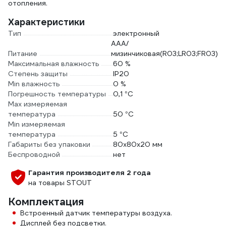
отопления.
Характеристики
Тип
электронный
AAA/
Питание
мизинчиковая(R03;LR03;FR03)
Максимальная влажность
60 %
Степень защиты
IP20
Min влажность
0 %
Погрешность температуры
0,1 °С
Max измеряемая
температура
50 °С
Min измеряемая
температура
5 °С
Габариты без упаковки
80х80х20 мм
Беспроводной
нет
Гарантия производителя 2 года
на товары STOUT
Комплектация
Встроенный датчик температуры воздуха.
Дисплей без подсветки.