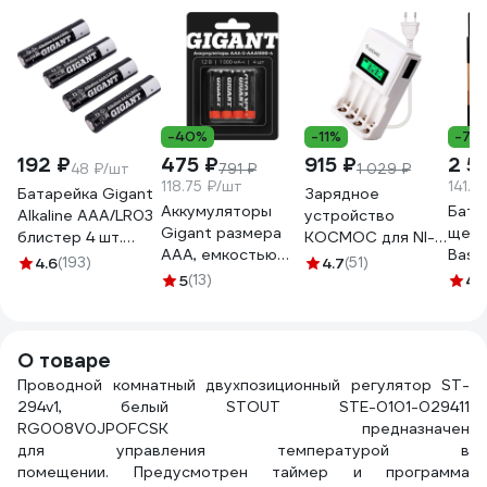
-40%
-11%
-7%
192 ₽
475 ₽
915 ₽
2 5
48 ₽/шт
791 ₽
1 029 ₽
118.75 ₽/шт
141.0
Батарейка Gigant
Зарядное
Аккумуляторы
Бата
Alkaline ААА/LR03
устройство
Gigant размера
щело
блистер 4 шт.
КОСМОС для NI-
ААA, емкостью
Basi
GBA-3A-4
MH
4.6
(193)
4.7
(51)
1000 мАч - 4шт.
шт. 
5
(13)
аккумуляторных
4.
G-AAA1000-4
Б001
батареек AA/AAA
RPL
питание от сети
220В KOC505
О товаре
Проводной комнатный двухпозиционный регулятор ST-
294v1, белый STOUT STE-0101-029411
RG008V0JPOFCSK предназначен
для управления температурой в
помещении. Предусмотрен таймер и программа