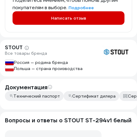
Поделитесь мнением, чтобы помочь другим
покупателям в выборе.
Подробнее
Написать отзыв
STOUT
Все товары бренда
Россия — родина бренда
Польша — страна производства
Документация
Технический паспорт
Сертификат дилера
Сер
Вопросы и ответы о STOUT ST-294v1 белый