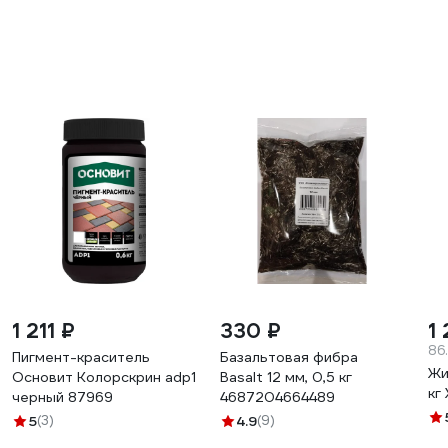
1 211 ₽
330 ₽
1
86.
Пигмент-краситель
Базальтовая фибра
Жи
Основит Колорскрин adp1
Basalt 12 мм, 0,5 кг
кг
черный 87969
4687204664489
5
(3)
4.9
(9)