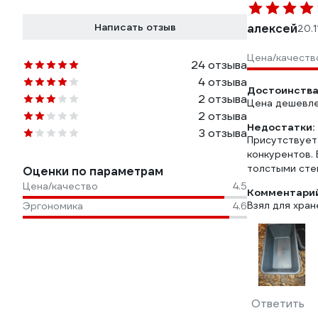
Написать отзыв
алексей
20.1
Цена/качеств
24 отзыва
4 отзыва
Достоинства
2 отзыва
Цена дешевле
2 отзыва
Недостатки:
3 отзыва
Присутствует 
конкурентов. 
толстыми сте
Оценки по параметрам
Цена/качество
4.5
Комментарий
Взял для хран
Эргономика
4.6
Ответить