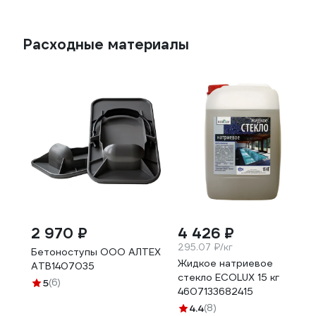
Расходные материалы
2 970 ₽
4 426 ₽
295.07 ₽/кг
Бетоноступы ООО АЛТЕХ
Жидкое натриевое
АТВ1407035
стекло ECOLUX 15 кг
5
(6)
4607133682415
4.4
(8)