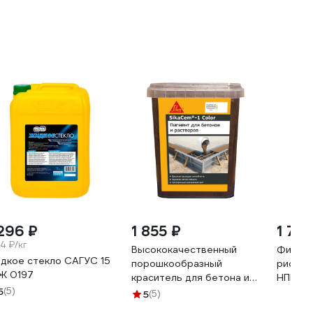
 296 ₽
1 855 ₽
1 728
4 ₽/кг
Высококачественный
Фибра 
дкое стекло САГУС 15
порошкообразный
рифлен
 Ж 0197
краситель для бетона и
НПП "
5
(5)
растворов SIKA Cem-1
Тип А, 
5
(5)
Color коричневый 1КГ