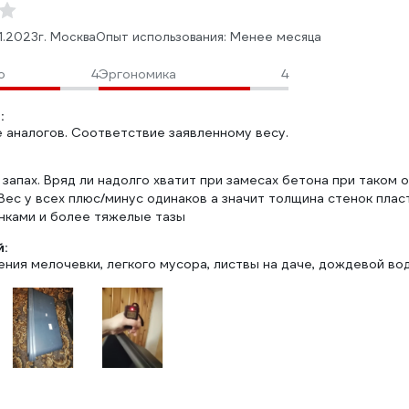
1.2023
г. Москва
Опыт использования: Менее месяца
о
4
Эргономика
4
:
 аналогов. Соответствие заявленному весу.
запах. Вряд ли надолго хватит при замесах бетона при таком 
Вес у всех плюс/минус одинаков а значит толщина стенок пла
нками и более тяжелые тазы
:
ения мелочевки, легкого мусора, листвы на даче, дождевой во