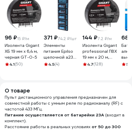
96 ₽
371 ₽
144 ₽
68 
15 ₽/м
74.2 ₽/шт
7.2 ₽/м
Изолента Gigant
Элементы
Изолента Gigant
Бата
ХБ 19 мм х 6,4 м,
питания Epilso
professional ПВХ
алка
черная GT-0-5
щелочной a23
19 мм х 20 м,
высо
(а23(8lr932, 8lr23,
черная GT-0-3
Focu
4.1
(50)
4.5
(4)
4.7
(128)
5
(
ansi-1181a, lrv08,
ALKA
k23a, mn21, e23a,
арт.
gp23a, v23ga,
l1028) 5 шт. на
О товаре
блистере 12v EPB-
Пульт дистанционного управления предназначен для
A23-5BC
совместной работы с умным реле по радиоканалу (RF) с
частотой 433 МГц.
Питание осуществляется от батарейки 23А
(входит в
комплект).
Расстояние работы в реальных условиях
от 50 до 300