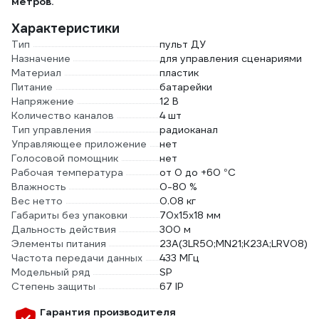
метров.
Характеристики
Тип
пульт ДУ
Назначение
для управления сценариями
Материал
пластик
Питание
батарейки
Напряжение
12 В
Количество каналов
4 шт
Тип управления
радиоканал
Управляющее приложение
нет
Голосовой помощник
нет
Рабочая температура
от 0 до +60 °С
Влажность
0-80 %
Вес нетто
0.08 кг
Габариты без упаковки
70х15х18 мм
Дальность действия
300 м
Элементы питания
23А(3LR50;MN21;K23A;LRV08)
Частота передачи данных
433 МГц
Модельный ряд
SP
Степень защиты
67 IP
Гарантия производителя