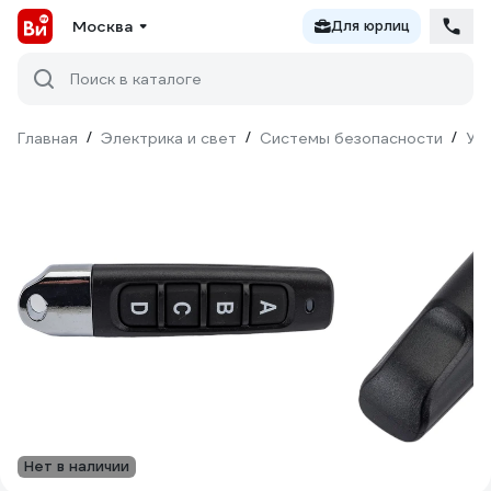
Москва
Для юрлиц
Поиск в каталоге
Главная
/
Электрика и свет
/
Системы безопасности
/
Ум
Нет в наличии