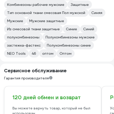
Комбинезоны рабочие мужские
Защитные
Тип основной ткани смесовая Пол мужской
Синяя
Мужские
Мужские защитные
Из смесовой ткани защитные
Синие
Синий
полукомбинезоны
Полукомбинезоны мужские
застежка-фастекс
Полукомбинезоны синие
NEO Tools
46
оптом
Оптом
Сервисное обслуживание
Гарантия производителя
120 дней обмен и возврат
Р
Вы можете вернуть товар, который не был
Ус
использован
га