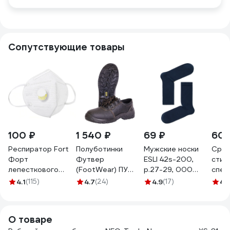
Сопутствующие товары
100 ₽
1 540 ₽
69 ₽
603
Респиратор Fort
Полуботинки
Мужские носки
Сред
Форт
Футвер
ESLI 42s-200,
стир
лепесткового
(FootWear) ПУ
р.27-29, 000
спе
типа с клапаном
размер 42 Сириус
темно-синий
GEN
4.1
(115)
4.7
(24)
4.9
(17)
4.
выдоха KN95 FFP2
60378
100133152004048000
биокл
00501455929
О товаре