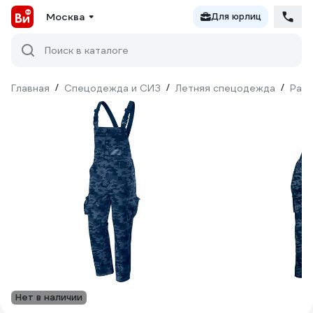
Москва
Для юрлиц
Поиск в каталоге
Главная
/
Спецодежда и СИЗ
/
Летняя спецодежда
/
Рабо
Нет в наличии