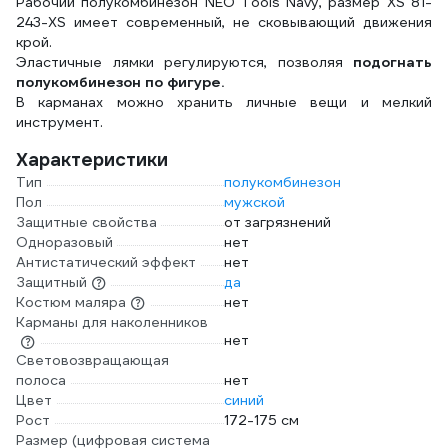
Рабочий полукомбинезон NEO Tools Navy, размер XS 81-
243-XS имеет современный, не сковывающий движения
крой.
Эластичные лямки регулируются, позволяя
подогнать
полукомбинезон по фигуре.
В карманах можно хранить личные вещи и мелкий
инструмент.
Характеристики
Тип
полукомбинезон
Пол
мужской
Защитные свойства
от загрязнений
Одноразовый
нет
Антистатический эффект
нет
Защитный
да
Костюм маляра
нет
Карманы для наколенников
нет
Световозвращающая
полоса
нет
Цвет
синий
Рост
172-175 см
Размер (цифровая система