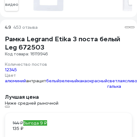
видео
4.9
453 отзыва
Рамка Legrand Etika 3 поста белый
Leg 672503
Код товара: 16119946
Количество постов
1
2
3
4
5
Цвет
алюминий
антрацит
белый
зеленый
какао
красный
светлая
слив
галька
Лучшая цена
Ниже средней рыночной
144 ₽
Выгода 9 ₽
135 ₽