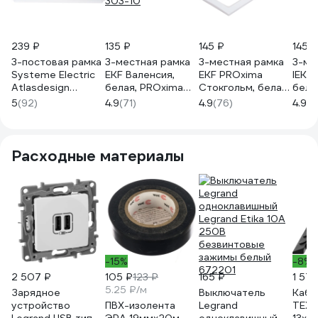
239 ₽
135 ₽
145 ₽
145 ₽
3-постовая рамка
3-местная рамка
3-местная рамка
3-ме
Systeme Electric
EKF Валенсия,
EKF PROxima
IEK B
Atlasdesign
белая, PROxima
Стокгольм, белая
белы
antique,
EWM-G-303-10
EZM-G-302-20
K01
5
(92)
4.9
(71)
4.9
(76)
4.9
(1
универсальная,
белый ATN100103
Расходные материалы
-15%
-8%
2 507 ₽
105 ₽
123 ₽
165 ₽
1 57
5.25 ₽/м
Зарядное
Выключатель
Кабе
устройство
ПВХ-изолента
Legrand
ТЕХ