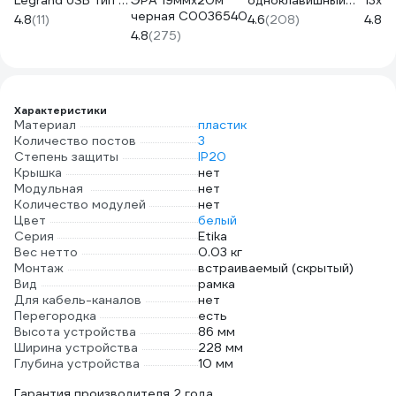
Legrand USB тип А
ЭРА 19ммх20м
одноклавишный
13x33
/ тип А Legrand
черная C0036540
Legrand Etika 10А
1,5 
4.8
(11)
4.6
(208)
4.8
(11
Etika 3000мА
250В
000
4.8
(275)
15Вт белый
безвинтовые
672294
зажимы белый
672201
Характеристики
Материал
пластик
Количество постов
3
Степень защиты
IP20
Крышка
нет
Модульная
нет
Количество модулей
нет
Цвет
белый
Серия
Etika
Вес нетто
0.03 кг
Монтаж
встраиваемый (скрытый)
Вид
рамка
Для кабель-каналов
нет
Перегородка
есть
Высота устройства
86 мм
Ширина устройства
228 мм
Глубина устройства
10 мм
Гарантия производителя 2 года