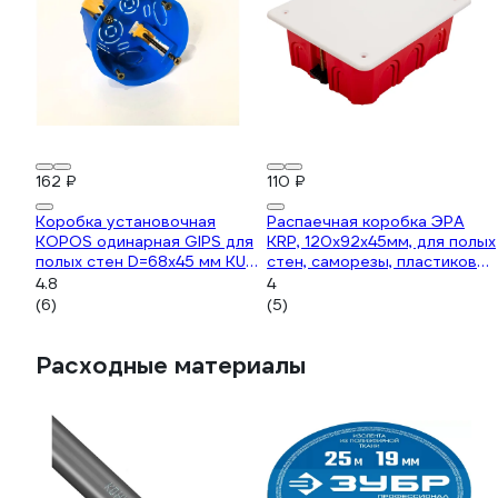
162 ₽
110 ₽
Коробка установочная
Распаечная коробка ЭРА
KOPOS одинарная GIPS для
KRP, 120х92х45мм, для полых
полых стен D=68x45 мм KUG-
стен, саморезы, пластиковые
68-45/1 (NA) комплект 12 шт
лапки, крышка Б0047262
4.8
4
KU-G-68-45-1-NA
(6)
(5)
Расходные материалы