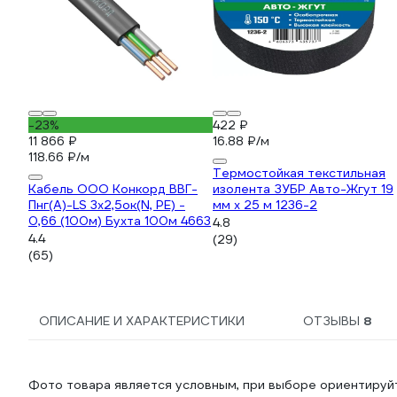
-23%
422 ₽
11 866 ₽
16.88 ₽/м
118.66 ₽/м
Термостойкая текстильная
Кабель ООО Конкорд ВВГ-
изолента ЗУБР Авто-Жгут 19
Пнг(А)-LS 3x2,5ок(N, PE) -
мм х 25 м 1236-2
0,66 (100м) Бухта 100м 4663
4.8
4.4
(29)
(65)
ОПИСАНИЕ И ХАРАКТЕРИСТИКИ
ОТЗЫВЫ
8
Фото товара является условным, при выборе ориентируйт