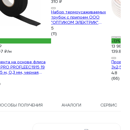
310 ₽
Набор термоусаживаемых
трубок с припоем ООО
"ОПТИКОМ ЭЛЕКТРИК"
3599.8005
5
(11)
-13%
₽
13 983 ₽
7 ₽/м
139.83 ₽/
ента на основе флиса
Провод 
 PRO PROFLEEC1915 19
3х2,5 м
15 м, 0,3 мм, черная
4.8
57181
(66)
)
ПОСОБЫ ПОЛУЧЕНИЯ
АНАЛОГИ
СЕРВИС