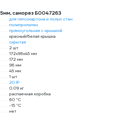
45мм, саморез Б0047263
для гипсокартона и полых стен
полипропилен
прямоугольная с крышкой
красный/белая крышка
скрытая
2 шт
172х96х45 мм
172 мм
96 мм
45 мм
1 шт
20 IP
0.09 кг
распаечная коробка
60 °С
-15 °С
нет