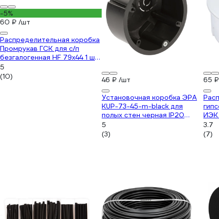
-5%
60 ₽
/шт
Распределительная коробка
Промрукав ГСК для с/п
безгалогенная HF 79х44 1 шт
80-0900
5
(10)
46 ₽
/шт
65 
Установочная коробка ЭРА
Расп
KUP-73-45-m-black для
гипс
полых стен черная IP20
ИЭК
Б0052724
M
5
3.7
(3)
(7)