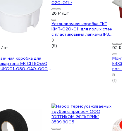
26 ₽
/шт
Установочная коробка EKF
КМП-020-011 для полых стен
с пластиковыми лапками IP30
розничный стикер plc-kmp-
3
020-011-r
(5)
₽
/шт
92 ₽
/шт
аечная коробка для
Монтажн
окартона IEK СП 80x40
EBX30-0
 UKG01-080-040-000-
полых ст
зажимами
5
92*92*45
(1)
(GE4102