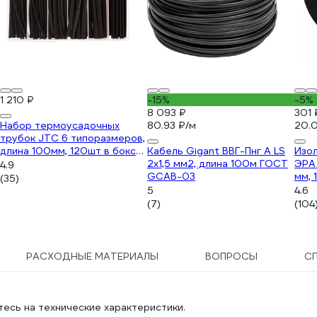
1 210 ₽
-15%
-5%
8 093 ₽
301 
Набор термоусадочных
80.93 ₽/м
20.0
трубок JTC 6 типоразмеров,
длина 100мм, 120шт в боксе
Кабель Gigant ВВГ-Пнг А LS
Изол
-2034 694153
2x1,5 мм2, длина 100м ГОСТ
ЭРА
4.9
GCAB-03
мм, 
(35)
Б00
5
4.6
(7)
(104
РАСХОДНЫЕ МАТЕРИАЛЫ
ВОПРОСЫ
С
есь на технические характеристики.