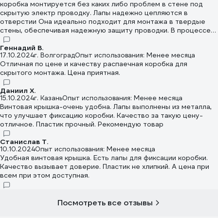
коробка монтируется без каких либо проблем в стене под
скрытую электр проводку. Лапы надежно цепляются в
отверстии Она идеально подходит для монтажа в твердые
стены, обеспечивая надежную защиту проводки. В процессе
установки не возникло никаких сложностей, и коробка прочно
фиксируется.
Геннадий В.
17.10.2024
г. Волгоград
Опыт использования: Менее месяца
Отличная по цене и качеству распаечная коробка для
скрытого монтажа. Цена приятная.
Даниил Х.
15.10.2024
г. Казань
Опыт использования: Менее месяца
Винтовая крышка-очень удобна. Лапы выполнены из металла,
что улучшает фиксацию коробки. Качество за такую цену-
отличное. Пластик прочный. Рекомендую товар
Станислав Т.
10.10.2024
Опыт использования: Менее месяца
Удобная винтовая крышка. Есть лапы для фиксации коробки.
Качество вызывает доверие. Пластик не хлипкий. А цена при
всем при этом доступная.
Посмотреть все отзывы