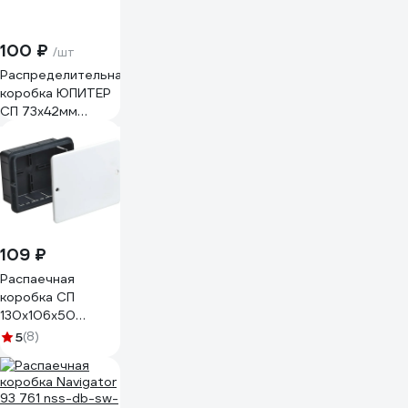
100 ₽
/шт
Распределительная
коробка ЮПИТЕР
СП 73x42мм
JP7112-03
109 ₽
Распаечная
коробка СП
130х106х50
Рувинил 10162
5
(8)