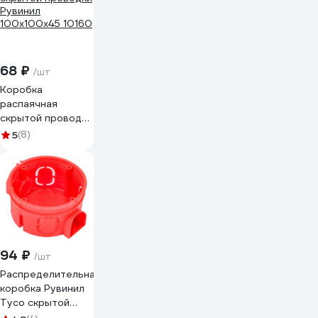
комплект 12шт KU-
S-68-45-1-KA
68 ₽
/шт
Коробка
распаячная
скрытой проводки
Рувинил
5
(8)
100x100x45 10160
94 ₽
/шт
Распределительная
коробка Рувинил
Тусо скрытой
проводки D 65 мм