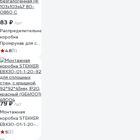
83 ₽
/шт
Распределительная
коробка
Промрукав для с/п
безгалогенная HF
4.8
(5)
103х103х47 80-
0860 С
79 ₽
/шт
Монтажная
коробка STEKKER
EBX30-01-1-20-92
для сплошных
5
(2)
стен, с крышкой,