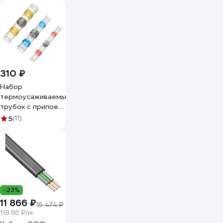
черная Б0057181
310 ₽
Набор
термоусаживаемых
трубок с припоем
ООО "ОПТИКОМ
5
(11)
ЭЛЕКТРИК"
3599.8005
-23%
11 866 ₽
15 474 ₽
118.66 ₽/м