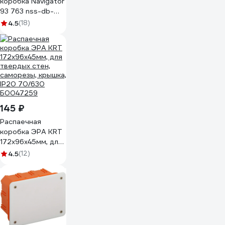
коробка Navigator
93 763 nss-db-
sw-100-100-50-
4.5
(18)
bl скрытого
монтажа с
крышкой 93763
145 ₽
Распаечная
коробка ЭРА KRT
172х96х45мм, для
твердых стен,
4.5
(12)
саморезы, крышка,
IP20 70/630
Б0047259