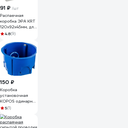
91 ₽
/шт
Распаечная
коробка ЭРА KRT
120х92х45мм, для
твердых стен,
4.8
(9)
саморезы, крышка,
IP20, 98/882
Б0047257
150 ₽
Коробка
установочная
KOPOS одинарная
Symple для
5
(1)
твердых стен
D=68x45 мм KU
68-45/1 (KA)