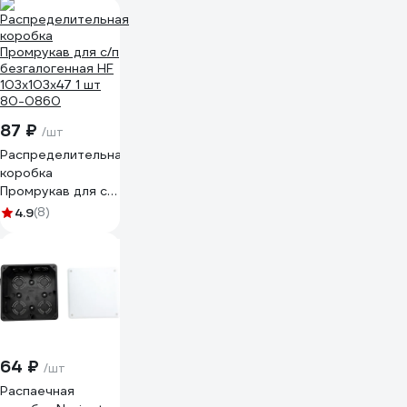
92*92*45мм, IP20,
красный (GE41001)
49004
87 ₽
/шт
Распределительная
коробка
Промрукав для с/п
безгалогенная HF
4.9
(8)
103х103х47 1 шт
80-0860
64 ₽
/шт
Распаечная