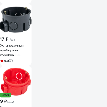
для твердых стен
черная Б0052723
17 ₽
/шт
Установочная
приборная
коробка EKF
КМТ-010-044 со
4.9
(7)
стыковочными
узлами и
саморезами для
твердых стен
71х42 PROxima
plc-kmt-010-044-
r
-25%
9 ₽
12 ₽