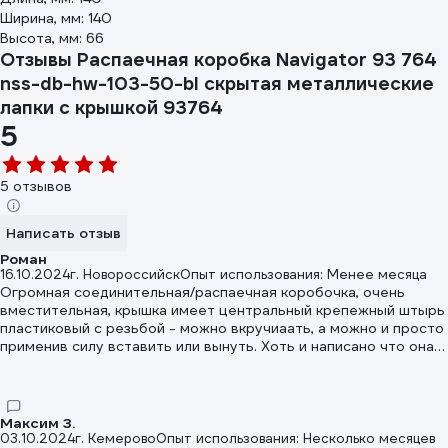
Ширина, мм: 140
Высота, мм: 66
Отзывы Распаечная коробка Navigator 93 764
nss-db-hw-103-50-bl скрытая металлические
лапки с крышкой 93764
5
5 отзывов
Написать отзыв
Роман
16.10.2024
г. Новороссийск
Опыт использования: Менее месяца
Огромная соединительная/распаечная коробочка, очень
вместительная, крышка имеет центральный крепежный штырь
пластиковый с резьбой - можно вкручиаать, а можно и просто
применив силу вставить или вынуть. Хоть и написано что она
предназначена для сплошных стен, но её можно с успехом
использовать и в гипсокартонных перегородках - имеет две
стальные лапки поджима которые надежно её укрепят
Максим З.
03.10.2024
г. Кемерово
Опыт использования: Несколько месяцев