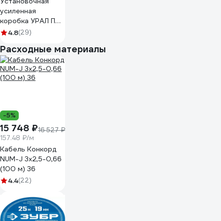
Установочная
усиленная
коробка УРАЛ ПАК
УПс 68х42 для
4.8
(29)
твердых стен,
Расходные материалы
индивидуальный
штрих код IP20
КУ-50043068-
300-i
-5%
15 748 ₽
16 527 ₽
157.48 ₽/м
Кабель Конкорд
NUM-J 3х2,5-0,66
(100 м) 36
4.4
(22)