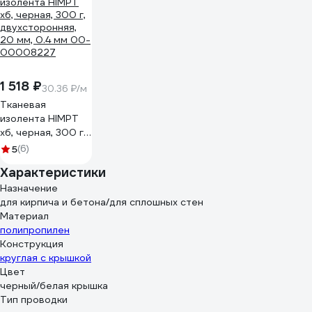
1 518 ₽
30.36 ₽/м
Тканевая
изолента HIMPT
хб, черная, 300 г,
двухсторонняя,
5
(6)
20 мм, 0.4 мм 00-
Характеристики
00008227
Назначение
для кирпича и бетона/для сплошных стен
Материал
полипропилен
Конструкция
круглая с крышкой
Цвет
черный/белая крышка
Тип проводки