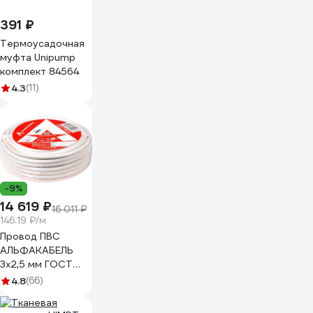
391 ₽
Термоусадочная
муфта Unipump
комплект 84564
4.3
(11)
-9%
14 619 ₽
16 011 ₽
146.19 ₽/м
Провод ПВС
АЛЬФАКАБЕЛЬ
3х2,5 мм ГОСТ
100 м 05053
4.8
(66)