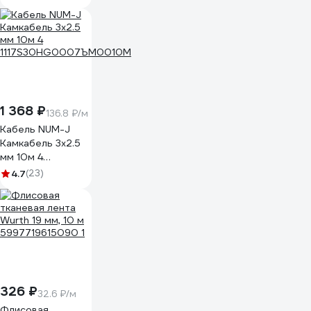
1 368 ₽
136.8 ₽/м
Кабель NUM-J
Камкабель 3x2.5
мм 10м 4
1117S30HG0007ЪM0010М
4.7
(23)
326 ₽
32.6 ₽/м
Флисовая