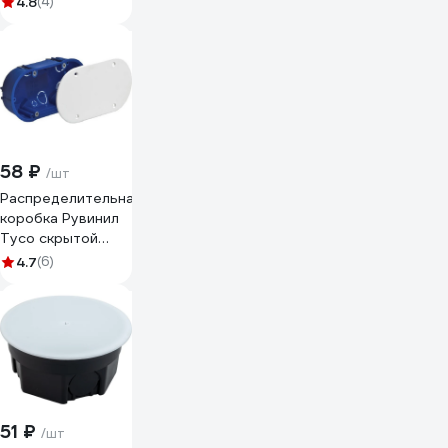
4.8
(4)
H40 мм 10181
58 ₽
/шт
Распределительная
коробка Рувинил
Тусо скрытой
проводки
4.7
(6)
140x65x45 мм
10141
51 ₽
/шт