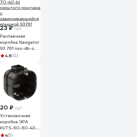
23 ₽
/шт
Распаечная
коробка Navigator
93 761 nss-db-sw-
70-40-bl
4.8
(12)
скрытого монтажа
с
завинчивающейся
крышкой 93761
20 ₽
/шт
Установочная
коробка ЭРА
KUTS-60-60-43-
s-black усиленная
4
(5)