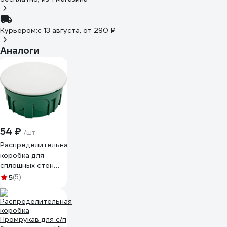
Курьером:
c 13 августа,
от 290 ₽
Аналоги
54 ₽
/шт
Распределительная
коробка для
сплошных стен
Systeme Electric
5
(5)
100x50 DIY SE
IMT351211