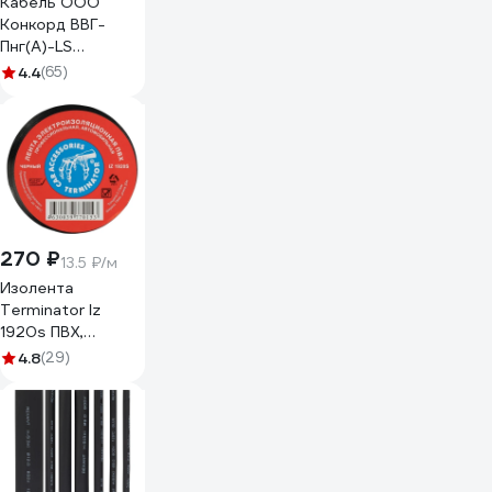
Кабель ООО
Конкорд ВВГ-
Пнг(А)-LS
3x2,5ок(N, PE) -
4.4
(65)
0,66 (100м) Бухта
100м 4663
270 ₽
13.5 ₽/м
Изолента
Terminator Iz
1920s ПВХ,
черная,
4.8
(29)
автомобильная,
0.13 мм, 19 мм, 20
м 2000251