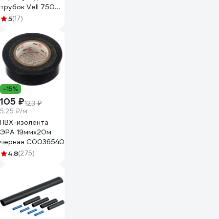
трубок Vell 750
шт, 5 цветов, 45
5
(17)
мм, диаметр 1-13
мм 1379612
-15%
105 ₽
123 ₽
5.25 ₽/м
ПВХ-изолента
ЭРА 19ммх20м
черная C0036540
4.8
(275)