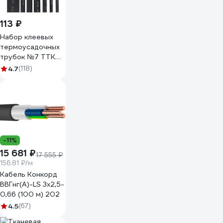
113 ₽
Набор клеевых
термоусадочных
трубок №7 ТТК
(3:1) 7 шт. по 10 см
4.7
(118)
REXANT 29-0107
-11%
15 681 ₽
17 555 ₽
156.81 ₽/м
Кабель Конкорд
ВВГнг(А)-LS 3х2,5-
0,66 (100 м) 202
4.5
(67)