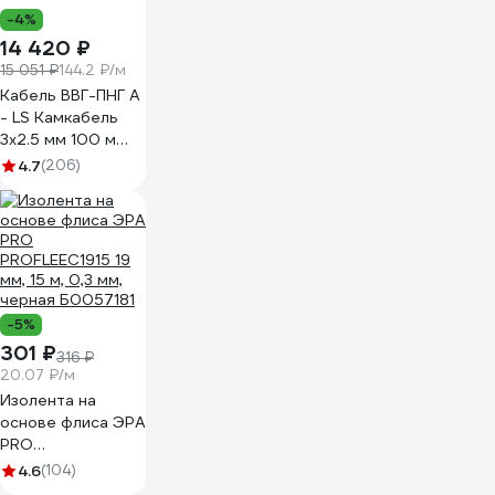
-4%
14 420 ₽
15 051 ₽
144.2 ₽/м
Кабель ВВГ-ПНГ А
- LS Камкабель
3x2.5 мм 100 м
ГОСТ
4.7
(206)
1157К30HG00070А0100М
-5%
301 ₽
316 ₽
20.07 ₽/м
Изолента на
основе флиса ЭРА
PRO
PROFLEEC1915 19
4.6
(104)
мм, 15 м, 0,3 мм,