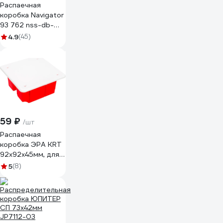
Распаечная
коробка Navigator
93 762 nss-db-
sw-100-50-bl
4.9
(45)
скрытого монтажа
с
завинчивающейся
крышкой 93762
59 ₽
/шт
Распаечная
коробка ЭРА KRT
92х92х45мм, для
твердых стен,
5
(8)
саморезы, крышка,
IP20, 126/1134
Б0047256