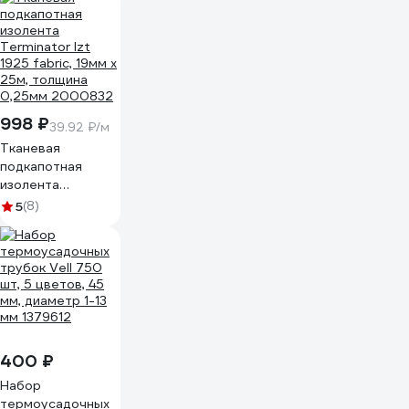
998 ₽
39.92 ₽/м
Тканевая
подкапотная
изолента
Terminator Izt
5
(8)
1925 fabric, 19мм х
25м, толщина
0,25мм 2000832
400 ₽
Набор
термоусадочных