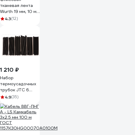
тканевая лента
Wurth 19 мм, 10 м
5997719615090 1
4.3
(12)
1 210 ₽
Набор
термоусадочных
трубок JTC 6
типоразмеров,
4.9
(35)
длина 100мм,
120шт в боксе
-2034 694153