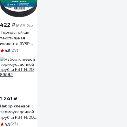
422 ₽
16.88 ₽/м
Термостойкая
текстильная
изолента ЗУБР
Авто-Жгут 19 мм х
4.8
(29)
25 м 1236-2
1 241 ₽
Набор клеевой
термоусадочной
трубки КВТ №20
86582
4.9
(27)