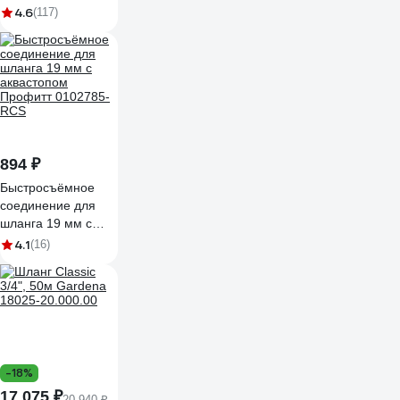
05.045
4.6
(117)
894 ₽
Быстросъёмное
соединение для
шланга 19 мм с
аквастопом
4.1
(16)
Профитт 0102785-
RCS
-18%
17 075 ₽
20 940 ₽