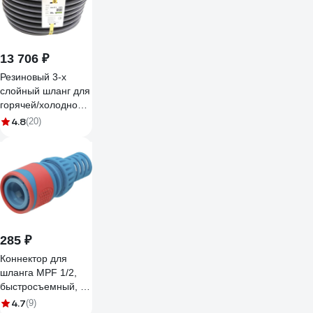
13 706 ₽
Резиновый 3-х
слойный шланг для
горячей/холодной
воды Andycar 20
4.8
(20)
мм, 10 атм, 50 м
H20
285 ₽
Коннектор для
шланга MPF 1/2,
быстросъемный, с
аквастопом, ABS
4.7
(9)