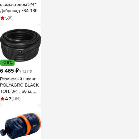
с аквастопом 3/4"
Добросад 784-180
5
(6)
-29%
6 465 ₽
9 147 ₽
Резиновый шланг
POLYAGRO BLACK
ТЭП, 3/4", 50 м,
армированный,
4.7
(184)
морозостойкий
7558150