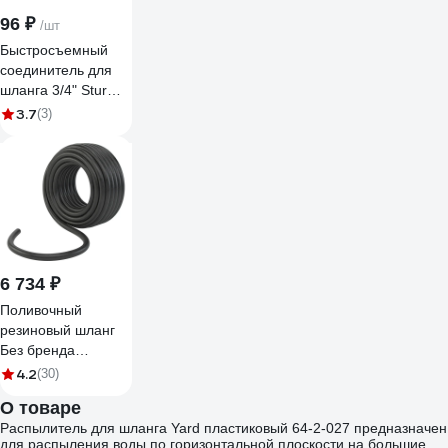
96 ₽
/шт
Быстросъемный
соединитель для
шланга 3/4" Sturm
3015-21-3/4AS
3.7
(3)
6 734 ₽
Поливочный
резиновый шланг
Без бренда
кордовый рукав,
4.2
(30)
Д=20 мм, 50 м
О товаре
67556
Распылитель для шланга Yard пластиковый 64-2-027 предназначен
для распыления воды по горизонтальной плоскости на большие