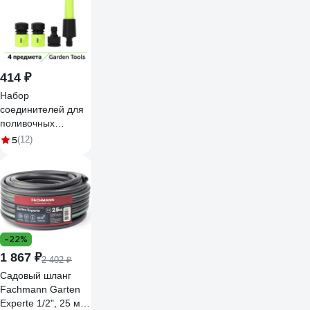
414 ₽
Набор
соединителей для
поливочных
шлангов 1/2
5
(12)
DL8798 (4
предмета
быстросъемные
коннекторы с
аквастопом и без
штуцера 1/2-3/4
наконечник) DELI
-22%
134986
1 867 ₽
2 402 ₽
Садовый шланг
Fachmann Garten
Experte 1/2", 25 м