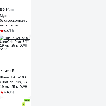
55 ₽
/шт
Муфта
быстросъемная с
автостопом
OXCRAFT 1/2"
4.4
(38)
39031414
7 689 ₽
Шланг DAEWOO
UltraGrip Plus, 3/4",
19 мм, 25 м DWH
5134
4.9
(12)