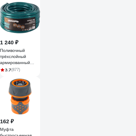
1 240 ₽
Поливочный
трёхслойный
армированный
шланг Вихрь 3/4",
3.7
(877)
25 м 73/7/2/1
162 ₽
Муфта
быстросъемная