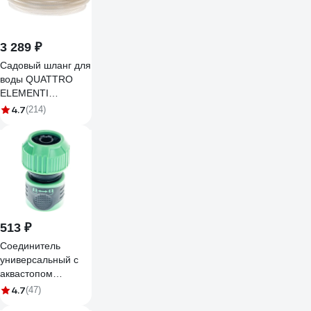
3 289 ₽
Садовый шланг для
воды QUATTRO
ELEMENTI
Cristallino (3/4", 25
4.7
(214)
м) 246-944
513 ₽
Соединитель
универсальный с
аквастопом
1/2"-5/8"-3/4"
4.7
(47)
SKRAB 28260