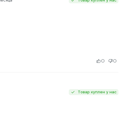
месяца
Товар куплен у нас
0
0
Товар куплен у нас