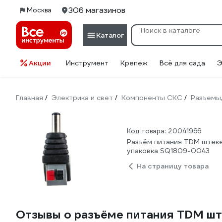
306 магазинов
Москва
Каталог
Акции
Инструмент
Крепеж
Всё для сада
Э
Главная
Электрика и свет
Компоненты СКС
Разъемы
/
/
/
Код товара: 20041966
Разъём питания TDM штеке
упаковка SQ1809-0043
На страницу товара
Отзывы о разъёме питания TDM шт