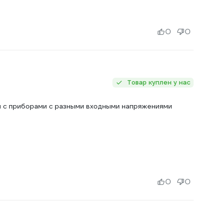
0
0
Товар куплен у нас
я с приборами с разными входными напряжениями
0
0