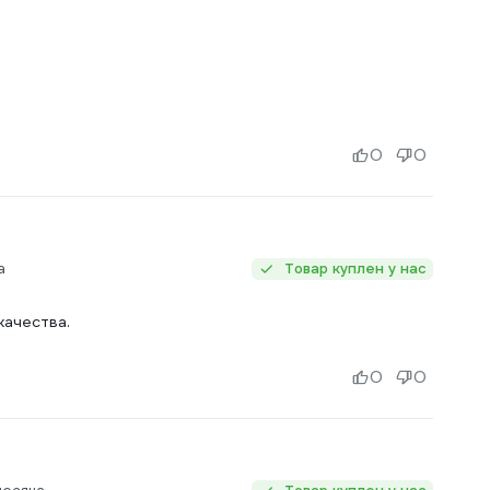
0
0
а
Товар куплен у нас
ачества.
0
0