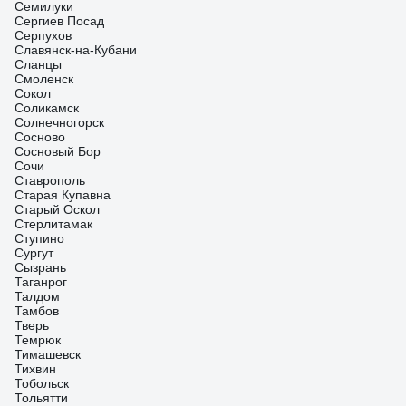
Семилуки
Сергиев Посад
Серпухов
Славянск-на-Кубани
Сланцы
Смоленск
Сокол
Соликамск
Солнечногорск
Сосново
Сосновый Бор
Сочи
Ставрополь
Старая Купавна
Старый Оскол
Стерлитамак
Ступино
Сургут
Сызрань
Таганрог
Талдом
Тамбов
Тверь
Темрюк
Тимашевск
Тихвин
Тобольск
Тольятти