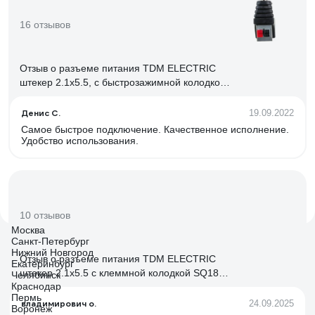
16 отзывов
Отзыв о разъеме питания TDM ELECTRIC
штекер 2.1х5.5, с быстрозажимной колодкой
SQ1809-0043
Денис С.
19.09.2022
Самое быстрое подключение. Качественное исполнение.
Удобство использования.
10 отзывов
Москва
Санкт-Петербург
Нижний Новгород
Отзыв о разъеме питания TDM ELECTRIC
Екатеринбург
штекер 2.1x5.5 с клеммной колодкой SQ1809-
Челябинск
Краснодар
0044
Пермь
владимирович о.
24.09.2025
Воронеж