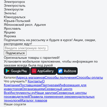
Электрогорск
Электросталь
Электроугли
Энгельс
Южноуральск
Юрьев-Польский
Яблоновский респ. Адыгея
Ярославль
Ярцево
Яхрома
Подпишитесь
на рассылку
и будьте в курсе! Акции, скидки,
распродажи ждут!
Подписаться
Оригинальные товары с гарантией!
Установите мобильное приложение, чтобы информация по
заказам всегда была под рукой
Каталог
Адреса магазинов
Способы получения
Способы оплаты
Что улучшить?
Контакты
О
Компании
Поставщикам
Партнерам
Информация для
инвесторов
Организациям
Сервисный центр
ВсеИнструменты.ру
Наши закупки
Сервисные центры
производителей
Правила применения рекомендательных
технологий
Каталог товаров
Наши соцсети