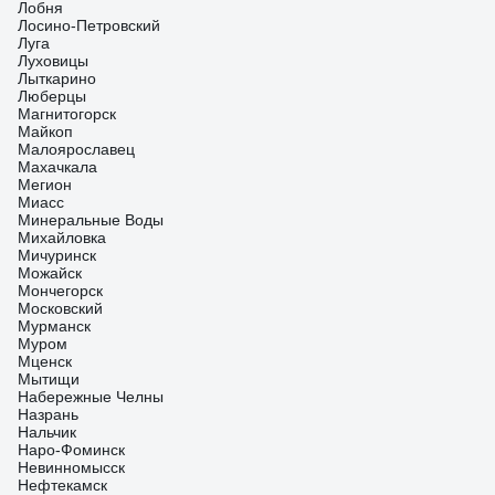
Лобня
Лосино-Петровский
Луга
Луховицы
Лыткарино
Люберцы
Магнитогорск
Майкоп
Малоярославец
Махачкала
Мегион
Миасс
Минеральные Воды
Михайловка
Мичуринск
Можайск
Мончегорск
Московский
Мурманск
Муром
Мценск
Мытищи
Набережные Челны
Назрань
Нальчик
Наро-Фоминск
Невинномысск
Нефтекамск