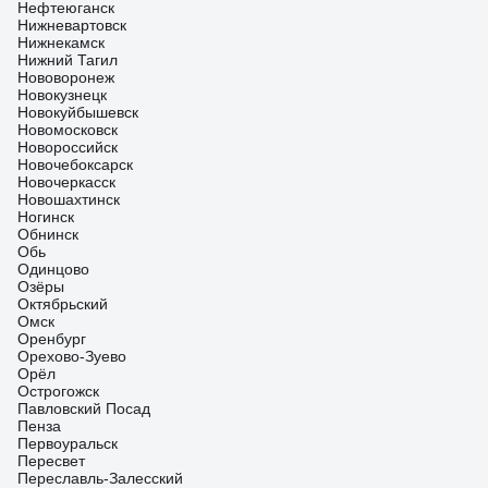
Нефтеюганск
Нижневартовск
Нижнекамск
Нижний Тагил
Нововоронеж
Новокузнецк
Новокуйбышевск
Новомосковск
Новороссийск
Новочебоксарск
Новочеркасск
Новошахтинск
Ногинск
Обнинск
Обь
Одинцово
Озёры
Октябрьский
Омск
Оренбург
Орехово-Зуево
Орёл
Острогожск
Павловский Посад
Пенза
Первоуральск
Пересвет
Переславль-Залесский