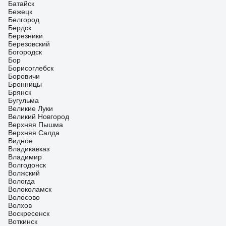
Батайск
Бежецк
Белгород
Бердск
Березники
Березовский
Богородск
Бор
Борисоглебск
Боровичи
Бронницы
Брянск
Бугульма
Великие Луки
Великий Новгород
Верхняя Пышма
Верхняя Салда
Видное
Владикавказ
Владимир
Волгодонск
Волжский
Вологда
Волоколамск
Волосово
Волхов
Воскресенск
Воткинск