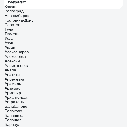
Самара
подходит
Казань
Волгоград
Новосибирск
Ростов-на-Дону
Саратов
Тула
Тюмень
Уфа
Азов
Аксай
Александров
Алексеевка
Алексин
Альметьевск
Анапа
Апатиты
Апрелевка
Арамиль
Арзамас
Армавир
Архангельск
Астрахань
Балабаново
Балаково
Балашиха
Балашов
Барнаул