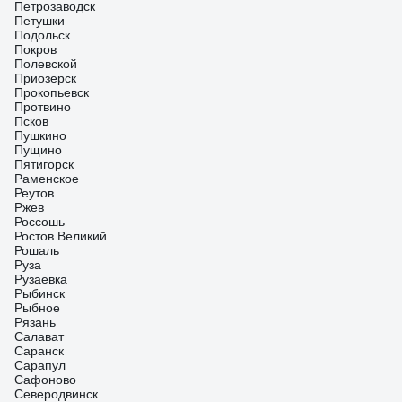
Петрозаводск
Петушки
Подольск
Покров
Полевской
Приозерск
Прокопьевск
Протвино
Псков
Пушкино
Пущино
Пятигорск
Раменское
Реутов
Ржев
Россошь
Ростов Великий
Рошаль
Руза
Рузаевка
Рыбинск
Рыбное
Рязань
Салават
Саранск
Сарапул
Сафоново
Северодвинск