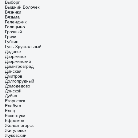
Выборг
Вышний Волочек
Вязники
Вязьма
Геленджик
Голицыно
Грозный
Грязи
Губкин
Гусь-Хрустальный
Дедовск
Дзержинск
Дзержинский
Димитровград
Динская
Дмитров
Долгопрудный
Домодедово
Донской
Дубна
Егорьевск
Елабуга
Елец
Ессентуки
Ефремов
Железногорск
Жигулевск
Жуковский