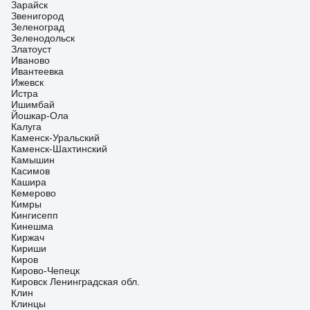
Зарайск
Звенигород
Зеленоград
Зеленодольск
Златоуст
Иваново
Ивантеевка
Ижевск
Истра
Ишимбай
Йошкар-Ола
Калуга
Каменск-Уральский
Каменск-Шахтинский
Камышин
Касимов
Кашира
Кемерово
Кимры
Кингисепп
Кинешма
Киржач
Кириши
Киров
Кирово-Чепецк
Кировск Ленинградская обл.
Клин
Клинцы