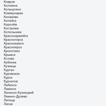
Ковров
Коломна
Кольчугино
Коммунарка
Конаково
Копейск
Королёв
Кострома
Котельники
Красноармейск
Красногорск
Краснокамск
Красноярск
Кропоткин
Крымск
Кстово
Кубинка
Кузнецк
Курган
Куровское
Курск
Курчатов
Лабинск
Лакинск
Ленинск-Кузнецкий
Ликино-Дулево
Липецк
Лиски