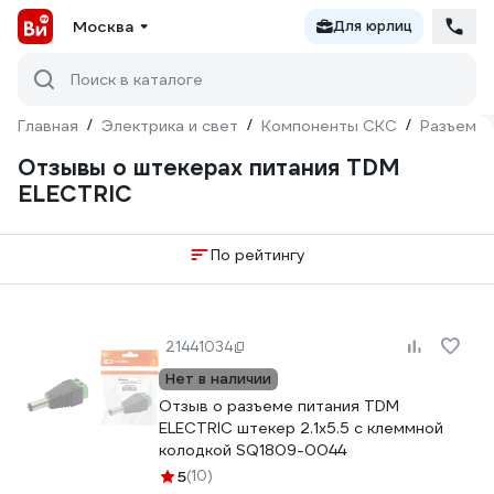
Москва
Для юрлиц
Поиск в каталоге
Главная
/
Электрика и свет
/
Компоненты СКС
/
Разъемы,
Отзывы о штекерах питания TDM
ELECTRIC
По рейтингу
21441034
Нет в наличии
Отзыв о разъеме питания TDM
ELECTRIC штекер 2.1x5.5 с клеммной
колодкой SQ1809-0044
5
(10)