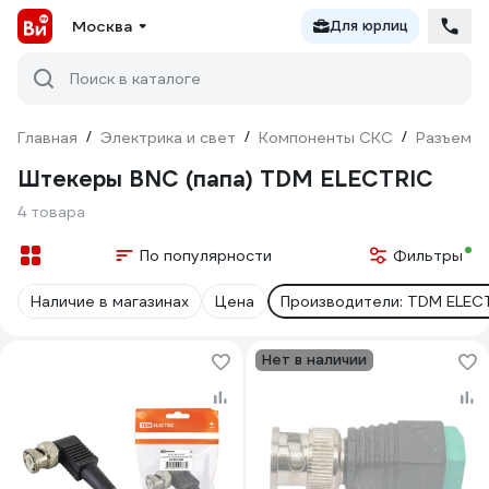
Москва
Для юрлиц
Поиск в каталоге
Главная
/
Электрика и свет
/
Компоненты СКС
/
Разъемы,
Штекеры BNC (папа) TDM ELECTRIC
4 товара
По популярности
Фильтры
Наличие в магазинах
Цена
Производители: TDM ELEC
Нет в наличии