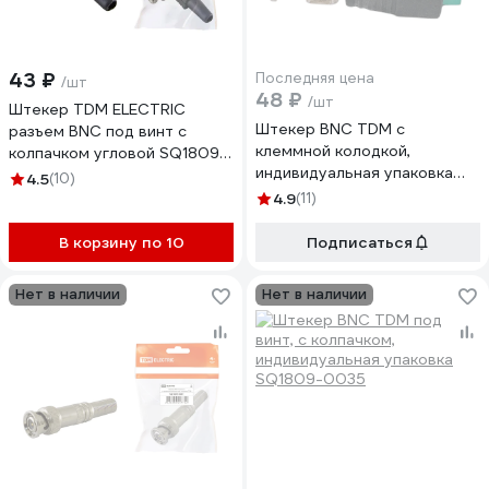
43 ₽
Последняя цена
/шт
48 ₽
/шт
Штекер TDM ELECTRIC
Штекер BNC TDM с
разъем BNC под винт с
клеммной колодкой,
колпачком угловой SQ1809-
индивидуальная упаковка
0036
4.5
(10)
SQ1809-0038
4.9
(11)
В корзину по 10
Подписаться
Нет в наличии
Нет в наличии