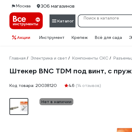
306 магазинов
Москва
Каталог
Акции
Инструмент
Крепеж
Всё для сада
Э
Главная
Электрика и свет
Компоненты СКС
Разъемы
/
/
/
Штекер BNC TDM под винт, с пруж
Код товара:
20038120
4.6
(14 отзывов)
Нет в наличии