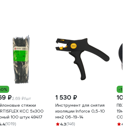
40%
-15%
69 ₽
1 530 ₽
105 
2.69 ₽/шт
йлоновые стяжки
Инструмент для снятия
ПВХ-из
RTISFLEX КСС 5х300
изоляции Inforce 0,5-10
19ммх2
рный 100 штук 49417
мм2 06-19-14
C0036
4.4
(1019)
4.3
(146)
4.8
(2