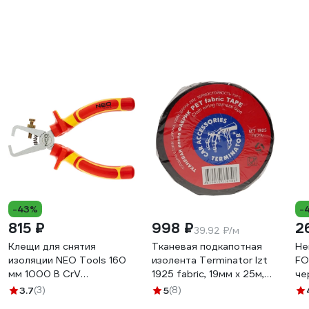
-43%
-
815 ₽
998 ₽
2
39.92 ₽/м
Клещи для снятия
Тканевая подкапотная
Не
изоляции NEO Tools 160
изолента Terminator Izt
FO
мм 1000 В CrV
1925 fabric, 19мм х 25м,
че
полированные 01-229
толщина 0,25мм
3.7
(3)
5
(8)
2000832