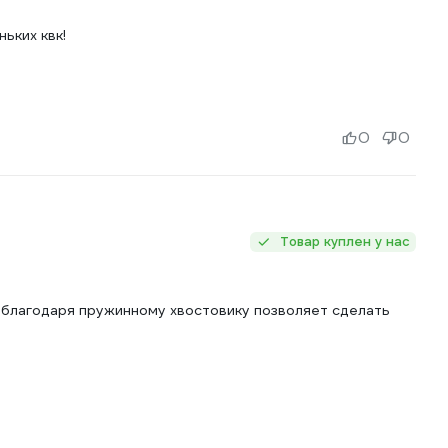
ьких квк!
0
0
Товар куплен у нас
к благодаря пружинному хвостовику позволяет сделать