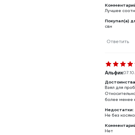
Комментарий
Лучшее соотн
Покупал(а) д
свн
Ответить
Альфик
07.10
Достоинства
Взял для про
Относительно
более менее 
Недостатки:
Не без косяко
Комментарий
Нет