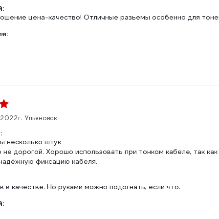
:
ошение цена-качество! Отличные разьемы особенно для тонен
ля:
.2022
г. Ульяновск
:
бы несколько штук
 не дорогой. Хорошо использовать при тонком кабеле, так ка
надёжную фиксацию кабеля.
в в качестве. Но руками можно подогнать, если что.
: