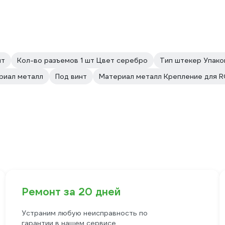
нт
Кол-во разъемов 1 шт Цвет серебро
Тип штекер Упако
риал металл
Под винт
Материал металл Крепление для R
Ремонт за 20 дней
Устраним любую неисправность по
гарантии в нашем сервисе