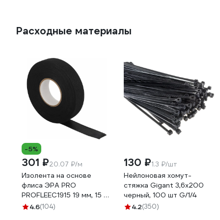
Расходные материалы
-5%
301 ₽
130 ₽
20.07 ₽/м
1.3 ₽/шт
Изолента на основе
Нейлоновая хомут-
флиса ЭРА PRO
стяжка Gigant 3,6х200
PROFLEEC1915 19 мм, 15 м,
черный, 100 шт G/1/4
0,3 мм, черная Б0057181
4.6
(104)
4.2
(350)