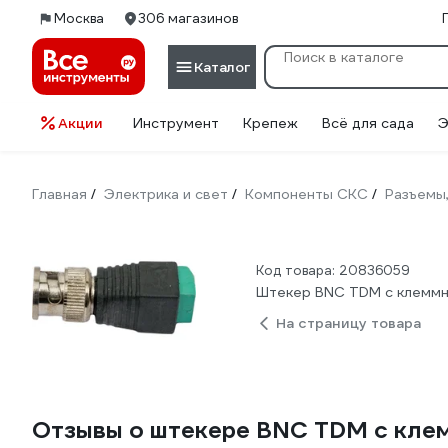
Москва
306 магазинов
Каталог
Акции
Инструмент
Крепеж
Всё для сада
Э
Главная
Электрика и свет
Компоненты СКС
Разъемы
/
/
/
Код товара: 20836059
Штекер BNC TDM с клеммн
На страницу товара
Отзывы о штекере BNC TDM с кле