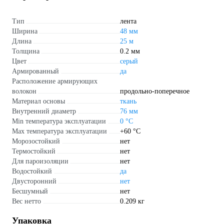
Тип
лента
Ширина
48 мм
Длина
25 м
Толщина
0.2 мм
Цвет
серый
Армированный
да
Расположение армирующих
волокон
продольно-поперечное
Материал основы
ткань
Внутренний диаметр
76 мм
Min температура эксплуатации
0 °С
Max температура эксплуатации
+60 °С
Морозостойкий
нет
Термостойкий
нет
Для пароизоляции
нет
Водостойкий
да
Двусторонний
нет
Бесшумный
нет
Вес нетто
0.209 кг
Упаковка