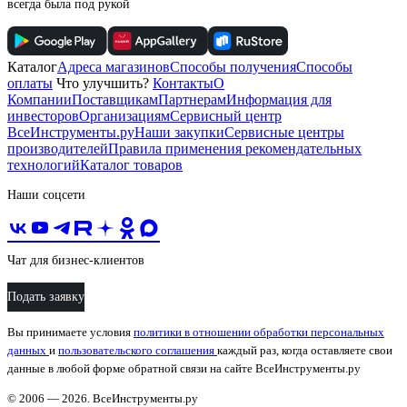
всегда была под рукой
Каталог
Адреса магазинов
Способы получения
Способы
оплаты
Что улучшить?
Контакты
О
Компании
Поставщикам
Партнерам
Информация для
инвесторов
Организациям
Сервисный центр
ВсеИнструменты.ру
Наши закупки
Сервисные центры
производителей
Правила применения рекомендательных
технологий
Каталог товаров
Наши соцсети
Чат для бизнес-клиентов
Подать заявку
Вы принимаете условия
политики в отношении обработки персональных
данных
и
пользовательского соглашения
каждый раз, когда оставляете свои
данные в любой форме обратной связи на сайте ВсеИнструменты.ру
© 2006 — 2026. ВсеИнструменты.ру