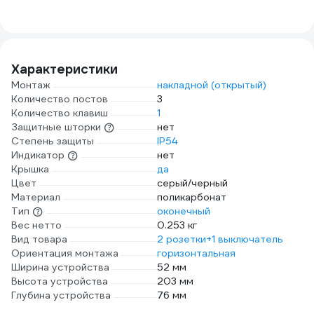
20-50-HD-ВП3-
PR14
2,5LS-50 черная d
20 с кабелем ВВГ-
Пнг(А)-LS
3х2,5мм2 50м
Характеристики
Б0071498
Монтаж
накладной (открытый)
Количество постов
3
Количество клавиш
1
Защитные шторки
нет
Степень защиты
IP54
Индикатор
нет
Крышка
да
Цвет
серый/черный
Материал
поликарбонат
Тип
оконечный
Вес нетто
0.253 кг
Вид товара
2 розетки+1 выключатель
Ориентация монтажа
горизонтальная
Ширина устройства
52 мм
Высота устройства
203 мм
Глубина устройства
76 мм