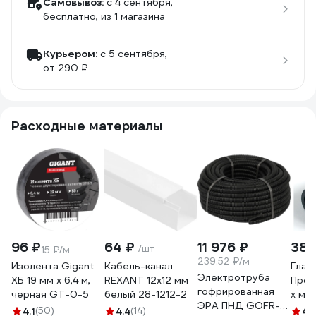
Самовывоз:
c 4 сентября,
бесплатно
, из 1 магазина
Курьером:
c 5 сентября,
от 290 ₽
Расходные материалы
96 ₽
64 ₽
11 976 ₽
380
/шт
15 ₽/м
239.52 ₽/м
Изолента Gigant
Кабель-канал
Глад
Электротруба
ХБ 19 мм х 6,4 м,
REXANT 12x12 мм
Пром
гофрированная
черная GT-0-5
белый 28-1212-2
х ме
ЭРА ПНД GOFR-
черн
4.1
(50)
4.4
(14)
4.