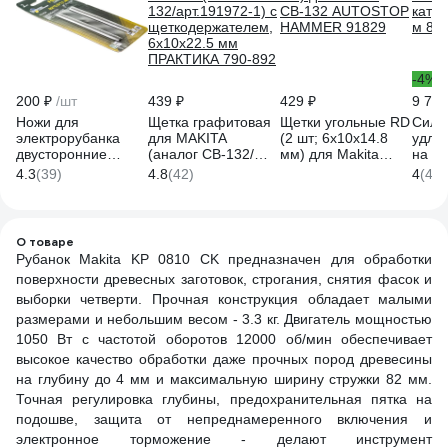
-4%
200 ₽
/шт
439 ₽
429 ₽
9 720
Ножи для
Щетка графитовая
Щетки угольные RD
Сило
электрорубанка
для MAKITA
(2 шт; 6х10х14.8
удлин
двусторонние
(аналог CB-132/
мм) для Makita
на м
TRIO-DIAMOND
арт.191972-1) с
СВ-132 AUTOSTOP
катуш
4.3
(39)
4.8
(42)
4
(41)
82x5,5x1,1 мм
щеткодержателем,
HAMMER 91829
м 80
(2шт) Forest Long
6x10x22.5 мм
Life FLL726
ПРАКТИКА 790-892
О товаре
Рубанок Makita KP 0810 CK предназначен для обработки
поверхности древесных заготовок, строгания, снятия фасок и
выборки четверти. Прочная конструкция обладает малыми
размерами и небольшим весом - 3.3 кг. Двигатель мощностью
1050 Вт с частотой оборотов 12000 об/мин обеспечивает
высокое качество обработки даже прочных пород древесины
на глубину до 4 мм и максимальную ширину стружки 82 мм.
Точная регулировка глубины, предохранительная пятка на
подошве, защита от непреднамеренного включения и
электронное торможение - делают инструмент