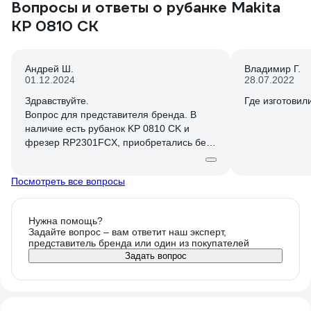
использовать только для кружка «Умелые
Вопросы и ответы о рубанке Makita
ручки» за 2040
KP 0810 CK
прочитал на ш
Англии, то ср
главный враг 
Андрей Ш.
Владимир Г.
хорошо знаете
01.12.2024
28.07.2022
точно убедилс
пришлось. Узн
Здравствуйте.
Где изготовил
порылась. По
Вопрос для представителя бренда. В
ПОВЕРХНОСТИ 
наличие есть рубанок KP 0810 CK и
доски пластик
фрезер RP2301FCX, приобретались без
Да так быстро,
кейсов. Какие кейсы для этих моделей
практически м
можно использовать или MakPac и
ничего не ус
Посмотреть все вопросы
вкладыш, ложемент, так как их можно
Жужит а не ст
приобрести отдельно. Для точного
Короче покупа
понимания хотелось бы узнать номер
Нужна помощь?
советую. Запа
или артикул от производителя на данные
Задайте вопрос – вам ответит наш эксперт,
Makita KP 081
аксессуары.
представитель бренда или один из покупателей
комплектации 
Задать вопрос
покупке обра
материал из к
Раньше всегда
черные проре