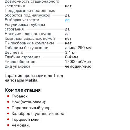
Возможность стационарного
крепления
нет
Поддержание постоянных
оборотов под нагрузкой
да
Выборка четверти
да
Регулировка глубины
строгания
да
Наличие плавного пуска
да
Комплект запасных ножей
нет
Пылесборник в комплекте
нет
Габариты без упаковки
длина 290 мм
Вес нетто
3.4 кг
Глубина строгания
0-4 мм
Число оборотов
12000 об/мин
Вид упаковки
чемодан/кейс
Гарантия производителя 1 год
на товары Makita
Комплектация
Рубанок;
Нож (установлен);
Параллельный упор;
Калибр для установки ножа;
Торцевой ключ;
Чемодан.