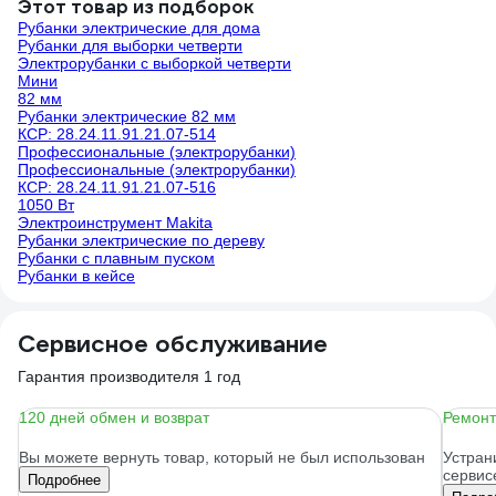
Этот товар из подборок
Рубанки электрические для дома
Рубанки для выборки четверти
Электрорубанки с выборкой четверти
Мини
82 мм
Рубанки электрические 82 мм
КСР: 28.24.11.91.21.07-514
Профессиональные (электрорубанки)
Профессиональные (электрорубанки)
КСР: 28.24.11.91.21.07-516
1050 Вт
Электроинструмент Makita
Рубанки электрические по дереву
Рубанки с плавным пуском
Рубанки в кейсе
Сервисное обслуживание
Гарантия производителя 1 год
120 дней обмен и возврат
Ремонт
Вы можете вернуть товар, который не был использован
Устран
сервис
Подробнее