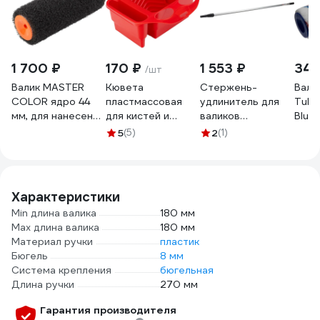
1 700 ₽
170 ₽
1 553 ₽
345
/шт
Валик MASTER
Кювета
Стержень-
Валик
COLOR ядро 44
пластмассовая
удлинитель для
Tulip
мм, для нанесения
для кистей и
валиков
Blue
шпатлевок,
мини-валиков
телескопический
180м
5
(5)
2
(1)
нейлон, ворс 16
MATRIX ручная,
1,6-3,0 м
NP10
мм, под 8 мм
многофункциональная,
алюминиевый
бюгель, 180 мм
210x180x90 мм
Управдом
30-0735
81485
4100003076
Характеристики
Min длина валика
180 мм
Мах длина валика
180 мм
Материал ручки
пластик
Бюгель
8 мм
Система крепления
бюгельная
Длина ручки
270 мм
Гарантия производителя