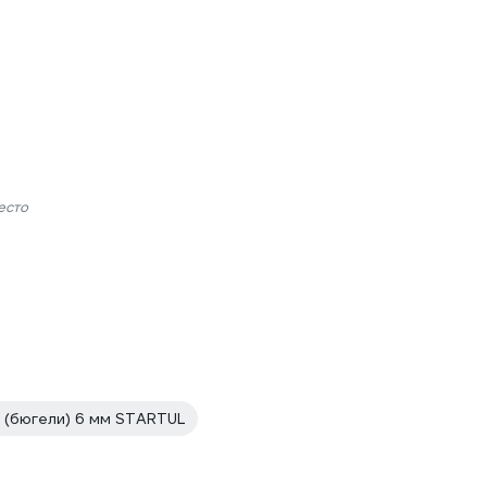
есто
в (бюгели) 6 мм STARTUL