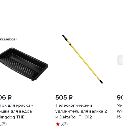
06 ₽
505 ₽
901 
ток для краски -
Телескопический
Мини-
ышка для ведра
удлинитель для валика 2
WHITON
llingdog THE
м DeltaRoll TH012
15
LOSSUS для валиков
5
(8)
5
(3)
 см 20082