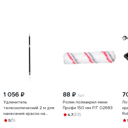
1 056 ₽
88 ₽
7
/шт
Удлинитель
Ролик полиакрил мини
Ло
телескопический 2 м для
Профи 150 мм FIT 02683
кр
нанесения красок на
Ro
4.7
(23)
высоких участках Boldrini
MO
5
(5)
22
45