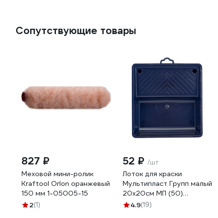
Сопутствующие товары
827 ₽
52 ₽
/шт
Меховой мини-ролик
Лоток для краски
Kraftool Orlon оранжевый
Мультипласт Групп малый
150 мм 1-05005-15
20х20см МП (50)
MPG960584
2
(1)
4.9
(19)