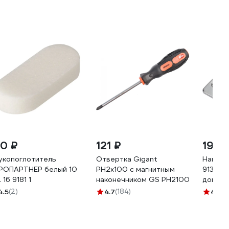
70 ₽
121 ₽
198 
укопоглотитель
Отвертка Gigant
Наклад
РОПАРТНЕР белый 10
PH2x100 с магнитным
91370.0
 16 9181 1
наконечником GS PH2100
доводч
4.5
(2)
4.7
(184)
4.5
(4