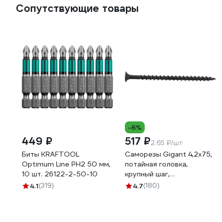
Сопутствующие товары
-6%
449 ₽
517 ₽
2.65 ₽/шт
Биты KRAFTOOL
Саморезы Gigant 4,2x75,
Optimum Line PH2 50 мм,
потайная головка,
10 шт. 26122-2-50-10
крупный шаг,
оксидированный, 1 кг
4.1
(319)
4.7
(180)
(примерно 195 шт) 123535