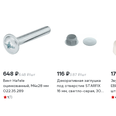
648 ₽
116 ₽
1
6.48 ₽/шт
3.87 ₽/шт
Винт Hafele
Декоративная заглушка
Зв
оцинкованный, M4x28 мм
под отверстие STARFIX
ЕВ
022.35.289
16 мм, светло-серая, 30
шт.
шт. SMZ2-95280-30
1
(1)