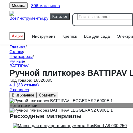
306 магазинов
Москва
Каталог
Акции
Инструмент
Крепеж
Всё для сада
Электри
Главная
/
Станки
/
Плиткорезы
/
Ручные
/
BATTIPAV
Ручной плиткорез BATTIPAV
Код товара:
16320895
4.1
(33 отзыва)
2 вопроса
В избранное
Сравнить
Нет в наличии
Расходные материалы