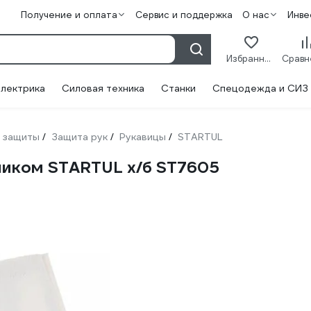
Получение и оплата
Сервис и поддержка
О нас
Инве
Избранное
лектрика
Силовая техника
Станки
Спецодежда и СИЗ
 защиты
Защита рук
Рукавицы
STARTUL
/
/
/
ником STARTUL х/б ST7605