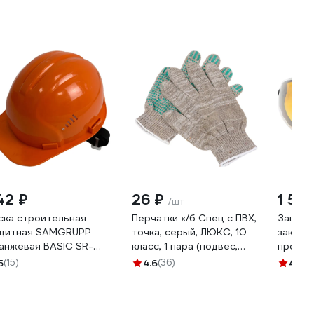
42 ₽
26 ₽
1 557
/шт
ска строительная
Перчатки х/б Спец с ПВХ,
Защитн
щитная SAMGRUPP
точка, серый, ЛЮКС, 10
закрыт
анжевая BASIC SR-
класс, 1 пара (подвес,
прозра
9010001
хедер) И-8034-И/1ПХ
02
5
(15)
4.6
(36)
4.5
(8