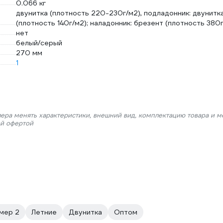
0.066 кг
двунитка (плотность 220-230г/м2), подладонник: двунитк
(плотность 140г/м2); наладонник: брезент (плотность 380
нет
белый/серый
270 мм
1
лера менять характеристики, внешний вид, комплектацию товара и м
ой офертой
мер 2
Летние
Двунитка
Оптом