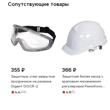
Сопутствующие товары
355 ₽
366 ₽
Защитные очки закрытые
Защитная белая каска с
прозрачные на резинке
храповым механизмом
Gigant GGСR-2
регулировки РемоКолор
22-4-007
4.4
(28)
4.8
(5)