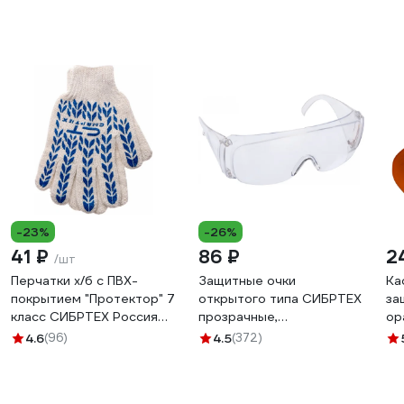
-23%
-26%
41 ₽
86 ₽
2
/шт
Перчатки х/б с ПВХ-
Защитные очки
Ка
покрытием "Протектор" 7
открытого типа СИБРТЕХ
за
класс СИБРТЕХ Россия
прозрачные,
ор
67704
ударопрочный
10
4.6
(96)
4.5
(372)
поликарбонат, боковая и
верхняя защита 89155