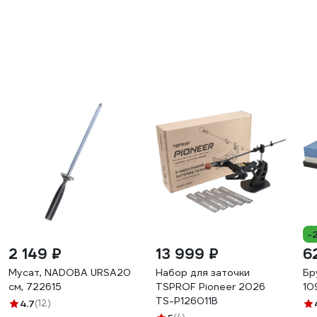
-
2 149 ₽
13 999 ₽
6
Мусат, NADOBA URSA20
Набор для заточки
Бр
см, 722615
TSPROF Pioneer 2026
10
TS-P126011B
4.7
(12)