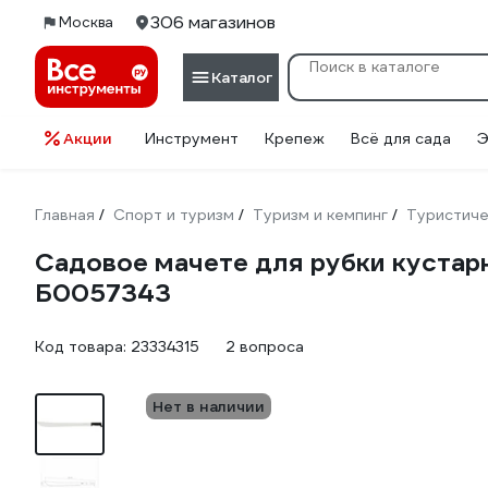
306 магазинов
Москва
Каталог
Акции
Инструмент
Крепеж
Всё для сада
Э
Главная
Спорт и туризм
Туризм и кемпинг
Туристиче
/
/
/
Садовое мачете для рубки кустар
Б0057343
Код товара:
23334315
2 вопроса
Нет в наличии