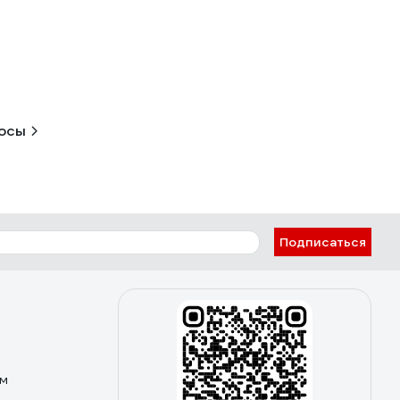
росы
Подписаться
ом