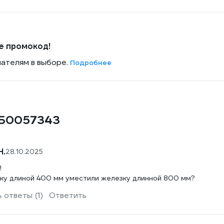
е промокод!
пателям в выборе.
Подробнее
 Б0057343
Н.
28.10.2025
!
овку длиной 400 мм уместили железку длинной 800 мм?
 ответы (1)
Ответить