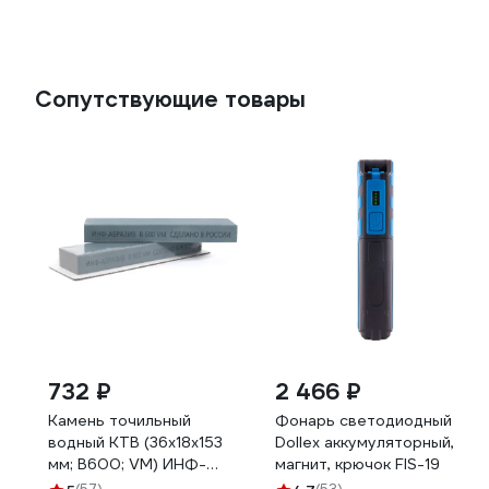
Сопутствующие товары
732 ₽
2 466 ₽
Камень точильный
Фонарь светодиодный
водный КТВ (36х18х153
Dollex аккумуляторный,
мм; B600; VM) ИНФ-
магнит, крючок FIS-19
АБРАЗИВ Б-4922