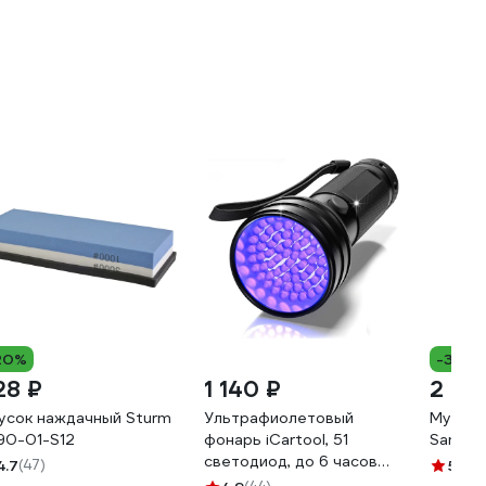
20%
-30%
28 ₽
1 140 ₽
2 66
усок наждачный Sturm
Ультрафиолетовый
Мусат 
90-01-S12
фонарь iCartool, 51
Samura
светодиод, до 6 часов
4.7
(47)
5
(7)
работы, длина волны 395