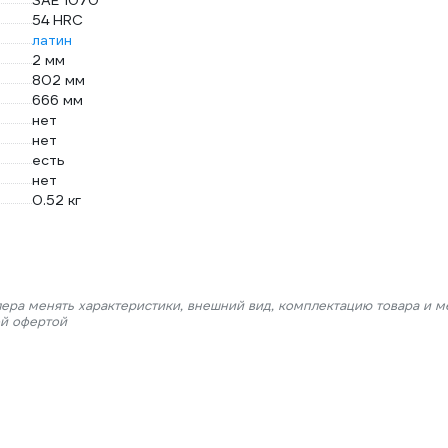
SAE 1070
54 HRC
латин
2 мм
802 мм
666 мм
нет
нет
есть
нет
0.52 кг
лера менять характеристики, внешний вид, комплектацию товара и м
ой офертой