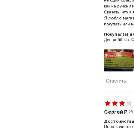
не один брак, 
как на ручке я
Сказать, что я 
Я люблю магази
покупать или н
Покупал(а) д
Для ребёнка. 
Ответить
Сергей Р.
28
Достоинства
Цена-качество