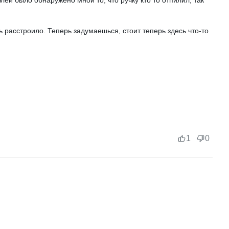
блей было обнаружено мной то, что ручку кто то отпилил, так
 расстроило. Теперь задумаешься, стоит теперь здесь что-то
1
0