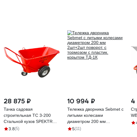
28 875 ₽
10 994 ₽
4
Тачка садовая
Тележка дворника Sebmet с
Ст
строительная ТС 3-200
литыми колесами
WB
Стальной кузов SPEKTROS
диаметром 200 мм
56438
2шт+2шт поворот. с
3.8
(5)
5
(11)
тормозом с пластик.