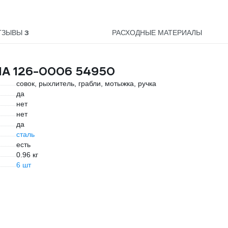
корытом ТД-1К
3
ТЗЫВЫ
РАСХОДНЫЕ МАТЕРИАЛЫ
NA 126-0006 54950
совок, рыхлитель, грабли, мотыжка, ручка
да
нет
нет
да
сталь
есть
0.96 кг
6 шт