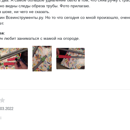
а два. А самое большое удивление было в том, что сняв ручку с гра
вно видны следы обреза трубы. Фото прилагаю.
в шоке, ни чего не сказать.
н Всеинструменты.ру. Но то что сегодня со мной произошло, очень
ет.
ля:
Он любит заниматься с мамой на огороде.
.03.2022
: