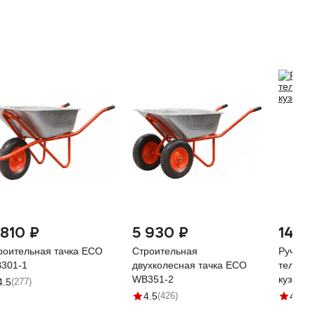
 810 ₽
5 930 ₽
14 2
роительная тачка ECO
Строительная
Ручная
301-1
двухколесная тачка ECO
тележка
WB351-2
кузовом
4.5
(277)
4.5
(426)
4.1
(3