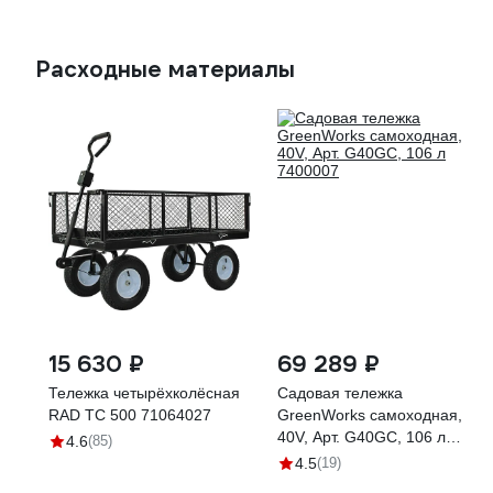
Расходные материалы
15 630 ₽
69 289 ₽
Тележка четырёхколёсная
Садовая тележка
RAD ТС 500 71064027
GreenWorks самоходная,
40V, Арт. G40GC, 106 л
4.6
(85)
7400007
4.5
(19)