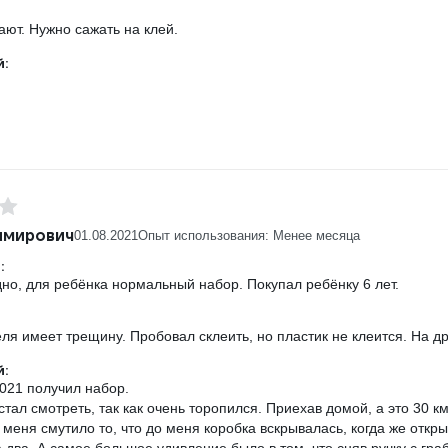
ают. Нужно сажать на клей.
:
имирович
01.08.2021
Опыт использования: Менее месяца
:
но, для ребёнка нормальный набор. Покупал ребёнку 6 лет.
ля имеет трещину. Пробовал склеить, но пластик не клеится. На д
:
2021 получил набор.
стал смотреть, так как очень торопился. Приехав домой, а это 30 км
еня смутило то, что до меня коробка вскрывалась, когда же открыл