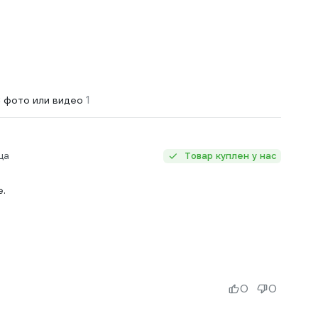
1
 фото или видео
ца
Товар куплен у нас
е.
0
0