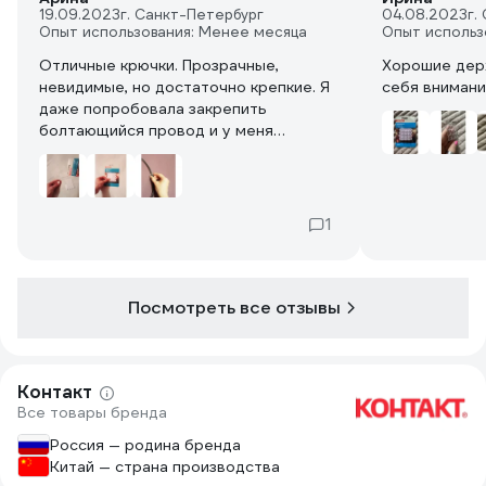
19.09.2023
г. Санкт-Петербург
04.08.2023
г.
Опыт использования: Менее месяца
Опыт использ
Отличные крючки. Прозрачные,
Хорошие держ
невидимые, но достаточно крепкие. Я
себя внимани
даже попробовала закрепить
болтающийся провод и у меня
получилось (подошел по толщине).
Мне было удобнее сначала
зафиксировать провод, а потом
крепить к поверхности. Просто супер!
1
Посмотреть все отзывы
Контакт
Все товары бренда
Россия — родина бренда
Китай — страна производства