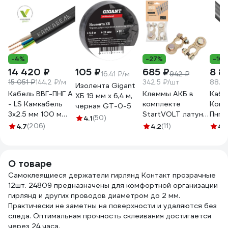
-4%
-27%
-10
14 420 ₽
105 ₽
685 ₽
8 8
16.41 ₽/м
942 ₽
15 051 ₽
144.2 ₽/м
342.5 ₽/шт
88.2
Изолента Gigant
Кабель ВВГ-ПНГ А
Клеммы АКБ в
Каб
ХБ 19 мм х 6,4 м,
- LS Камкабель
комплекте
Конк
черная GT-0-5
3x2.5 мм 100 м
StartVOLT латунь,
Пнг(А
4.1
(50)
ГОСТ
болт, 10 мм SBT
(N, P
4.7
(206)
4.2
(11)
4.
1157К30HG00070А0100М
004
(100
4662
О товаре
Самоклеящиеся держатели гирлянд Контакт прозрачные
12шт. 24809 предназначены для комфортной организации
гирлянд и других проводов диаметром до 2 мм.
Практически не заметны на поверхности и удаляются без
следа. Оптимальная прочность склеивания достигается
через 24 часа.