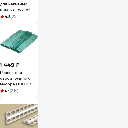
для наливных
полов с ручкой
СИБРТЕХ 240 мм
4.8
(35)
81101
1 449 ₽
Мешок для
строительного
мусора (100 шт;
55х95 см;
4.1
(214)
зеленый) Gigant
12-004