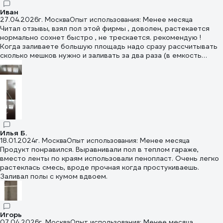
Иван
27.04.2026
г. Москва
Опыт использования: Менее месяца
Читал отзывы, взял пол этой фирмы , доволен, растекается
нормально сохнет быстро , не трескается. рекомендую !
Когда заливаете большую площадь надо сразу рассчитывать
сколько мешков нужно и заливать за два раза (в емкость
мешка по 3-4 ) либо делить на сектора , а если больше делать
подходов то пол будет схватываться быстро.
Илья Б.
18.01.2024
г. Москва
Опыт использования: Менее месяца
Продукт понравился. Выравнивали пол в теплом гараже,
вместо ленты по краям использовали пенопласт. Очень легко
растеклась смесь, вроде прочная когда простукиваешь.
Заливал полы с кумом вдвоем.
Игорь
07.04.2026
г. Москва
Опыт использования: Менее месяца