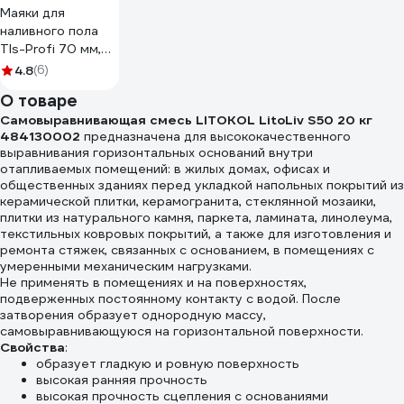
Маяки для
наливного пола
Tls-Profi 70 мм,
20 штук
4.8
(6)
TLSZA102023
О товаре
Самовыравнивающая смесь LITOKOL LitoLiv S50 20 кг
484130002
предназначена для высококачественного
выравнивания горизонтальных оснований внутри
отапливаемых помещений: в жилых домах, офисах и
общественных зданиях перед укладкой напольных покрытий из
керамической плитки, керамогранита, стеклянной мозаики,
плитки из натурального камня, паркета, ламината, линолеума,
текстильных ковровых покрытий, а также для изготовления и
ремонта стяжек, связанных с основанием, в помещениях с
умеренными механическим нагрузками.
Не применять в помещениях и на поверхностях,
подверженных постоянному контакту с водой. После
затворения образует однородную массу,
самовыравнивающуюся на горизонтальной поверхности.
Свойства
:
образует гладкую и ровную поверхность
высокая ранняя прочность
высокая прочность сцепления с основаниями