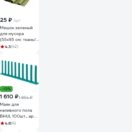
25 ₽
/шт
Мешок зеленый
для мусора
(55x95 см; ткань/
полипропилен) ON
4.3
(42)
02-24-001
-13%
1 610 ₽
1 854 ₽
Маяк для
наливного пола
BIHUI, 100шт., арт.
MSLP100
4.8
(4)