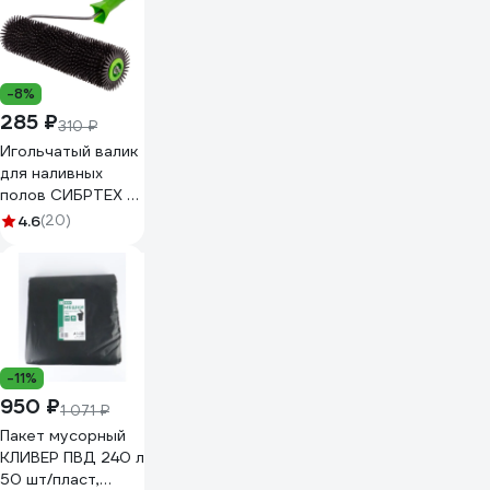
-8%
285 ₽
310 ₽
Игольчатый валик
для наливных
полов СИБРТЕХ с
ручкой, острая
4.6
(20)
игла, 240 мм 81110
-11%
950 ₽
1 071 ₽
Пакет мусорный
КЛИВЕР ПВД 240 л
50 шт/пласт,