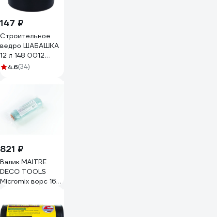
147 ₽
Строительное
ведро ШАБАШКА
12 л 148 0012
22582
4.6
(34)
821 ₽
Валик MAITRE
DECO TOOLS
Micromix ворс 16
мм, 250 мм, под
бюгель 8 мм,
длинный ворс для