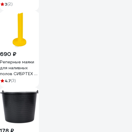
черный 1029048
3
(2)
690 ₽
Реперные маяки
для наливных
полов СИБРТЕХ с
клеевым слоем,
4.7
(3)
50 шт. 88131
178 ₽