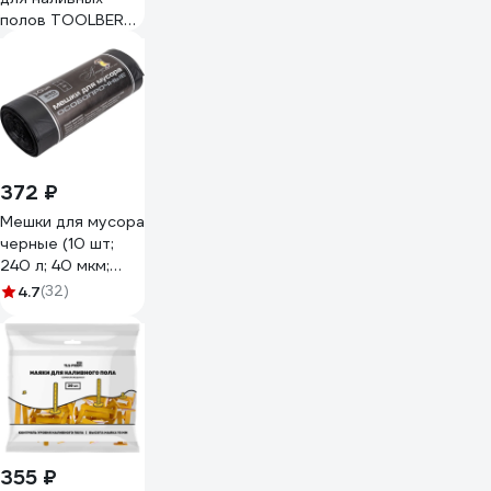
полов TOOLBERG
малая игла, D72,
240 мм 0306990
90003866314
372 ₽
Мешки для мусора
черные (10 шт;
240 л; 40 мкм;
ПСД; 85x130 см)
4.7
(32)
ООО Комус
839695
355 ₽