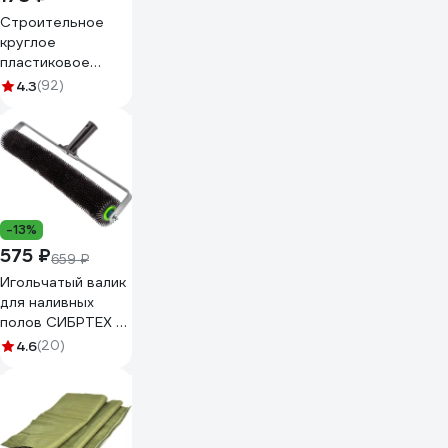
Строительное
круглое
пластиковое
ведро ЕЗПИ 20 л
4.3
(92)
4423
-13%
575 ₽
659 ₽
Игольчатый валик
для наливных
полов СИБРТЕХ с
рамой, острая
4.6
(20)
игла, 500 мм 81112