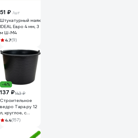
51 ₽
/шт
Штукатурный маяк
IDEAL Евро 4 мм, 3
м Ш-М4
4.7
(9)
-4%
137 ₽
143 ₽
Строительное
ведро Тара.ру 12
л, круглое, с
металлической
4.4
(157)
ручкой, черное
26238