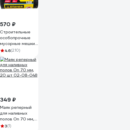
стен и потолков
MD IN00005
570 ₽
Строительные
особопрочные
мусорные мешки
STAYER Heavy
4.6
(210)
Duty 240 л, 10 шт
39157-240
349 ₽
Маяк реперный
для наливных
полов On 70 мм,
20 шт 02-08-048
3
(1)