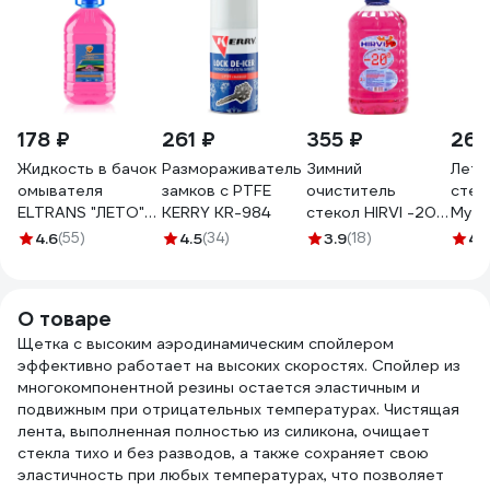
178 ₽
261 ₽
355 ₽
262
Жидкость в бачок
Размораживатель
Зимний
Летн
омывателя
замков с PTFE
очиститель
стек
ELTRANS "ЛЕТО"
KERRY KR-984
стекол HIRVI -20
Мухо
жевательная
3л арт 212x212
4.6
(55)
4.5
(34)
3.9
(18)
4.
резинка
ПЭТканистра, 5 л
EL-0106.04
О товаре
Щетка с высоким аэродинамическим спойлером
эффективно работает на высоких скоростях. Спойлер из
многокомпонентной резины остается эластичным и
подвижным при отрицательных температурах. Чистящая
лента, выполненная полностью из силикона, очищает
стекла тихо и без разводов, а также сохраняет свою
эластичность при любых температурах, что позволяет