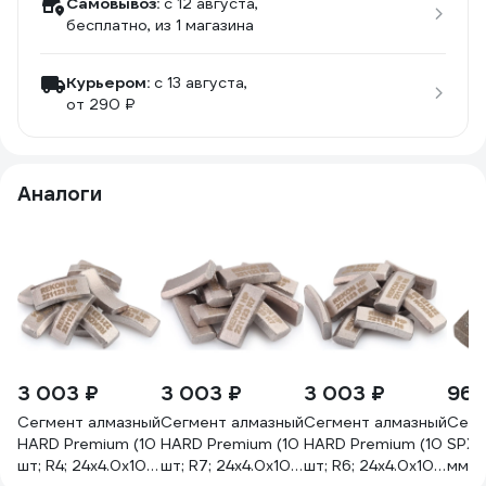
Самовывоз:
c 12 августа,
бесплатно
, из 1 магазина
Курьером:
c 13 августа,
от 290 ₽
Аналоги
3 003 ₽
3 003 ₽
3 003 ₽
965
Сегмент алмазный
Сегмент алмазный
Сегмент алмазный
Сегм
HARD Premium (10
HARD Premium (10
HARD Premium (10
SPX-
шт; R4; 24x4.0x10
шт; R7; 24x4.0x10
шт; R6; 24x4.0x10
мм; 