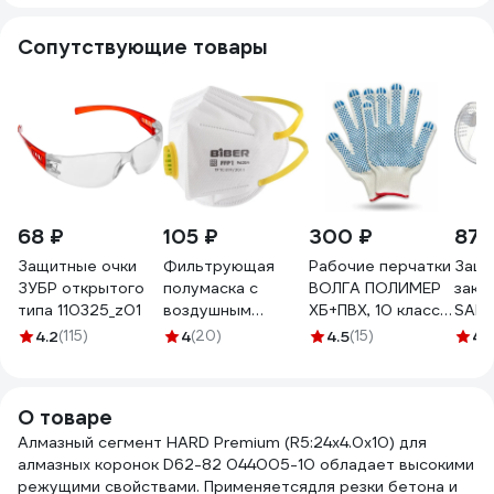
мм) для алмазных
мм) для алмазных
мм) для алмазных
172-2
коронок D52-56
коронок D132-172
коронок D92-126
2157
Сопутствующие товары
REKON 044004-10
REKON 044007-
REKON 044006-
10
10
68 ₽
105 ₽
300 ₽
87 
Защитные очки
Фильтрующая
Рабочие перчатки
Защи
ЗУБР открытого
полумаска с
ВОЛГА ПОЛИМЕР
закр
типа 110325_z01
воздушным
ХБ+ПВХ, 10 класс,
SAM
клапаном Biber
5 нитей, 10 пар
073
4.2
(115)
4
(20)
4.5
(15)
4.
БИБЕР 96204 FFP1
Т1732
тов-205897
О товаре
Алмазный сегмент HARD Premium (R5:24x4.0x10) для
алмазных коронок D62-82 044005-10 обладает высокими
режущими свойствами. Применяетсядля резки бетона и