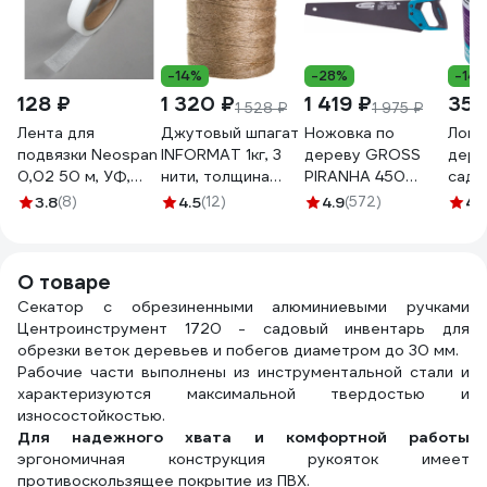
-14%
-28%
-14
128 ₽
1 320 ₽
1 419 ₽
359
1 528 ₽
1 975 ₽
Лента для
Джутовый шпагат
Ножовка по
Ловч
подвязки Neospan
INFORMAT 1кг, 3
дереву GROSS
дере
0,02 50 м, УФ,
нити, толщина
PIRANHA 450
садо
белый,
3мм, 1680 текс
мм,11-12
вред
3.8
(8)
4.5
(12)
4.9
(572)
4.
4603740732369
TC-1000
TPI,зуб-3D,кал.зуб,тефл
NoGu
х комп.рук-ка
СЗ.
24106
О товаре
Секатор с обрезиненными алюминиевыми ручками
Центроинструмент 1720 - садовый инвентарь для
обрезки веток деревьев и побегов диаметром до 30 мм.
Рабочие части выполнены из инструментальной стали и
характеризуются максимальной твердостью и
износостойкостью.
Для надежного хвата и комфортной работы
эргономичная конструкция рукояток имеет
противоскользящее покрытие из ПВХ.