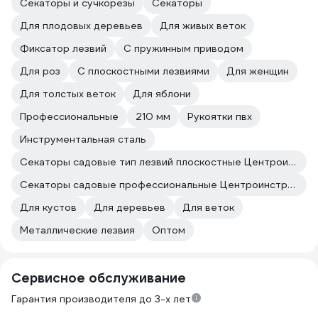
Секаторы и сучкорезы
Секаторы
Для плодовых деревьев
Для живых веток
Фиксатор лезвий
С пружинным приводом
Для роз
С плоскостными лезвиями
Для женщин
Для толстых веток
Для яблони
Профессиональные
210 мм
Рукоятки пвх
Инструментальная сталь
Секаторы садовые тип лезвий плоскостные Центроинструмент
Секаторы садовые профессиональные Центроинструмент
Для кустов
Для деревьев
Для веток
Металлические лезвия
Оптом
Сервисное обслуживание
Гарантия производителя до 3-х лет