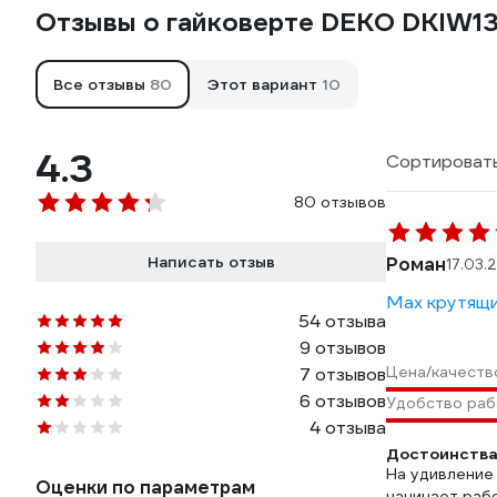
Отзывы о гайковерте DEKO DKIW1
Все отзывы
80
Этот вариант
10
4.3
Сортировать
80 отзывов
Написать отзыв
Роман
17.03.
Max крутящи
54 отзыва
9 отзывов
Цена/качеств
7 отзывов
6 отзывов
Удобство ра
4 отзыва
Достоинства
На удивление 
Оценки по параметрам
начинает раб