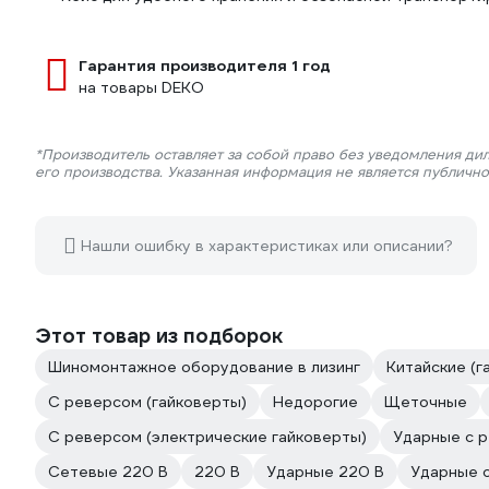
Гарантия производителя 1 год
на товары DEKO
*Производитель оставляет за собой право без уведомления ди
его производства. Указанная информация не является публичн
Нашли ошибку в характеристиках или описании?
Этот товар из подборок
Шиномонтажное оборудование в лизинг
Китайские (г
С реверсом (гайковерты)
Недорогие
Щеточные
С реверсом (электрические гайковерты)
Ударные с 
Сетевые 220 В
220 В
Ударные 220 В
Ударные 