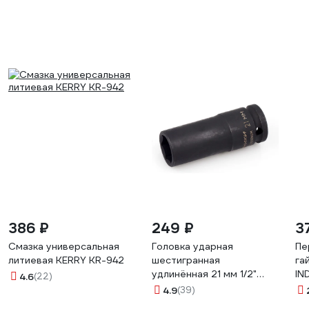
386 ₽
249 ₽
3
Смазка универсальная
Головка ударная
Пе
литиевая KERRY KR-942
шестигранная
га
удлинённая 21 мм 1/2"
IN
4.6
(22)
Дело Техники 660221
AB
4.9
(39)