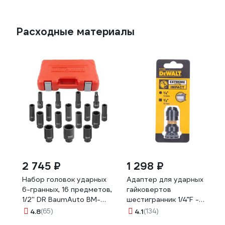
Расходные материалы
2 745 ₽
1 298 ₽
Набор головок ударных
Адаптер для ударных
6-гранных, 16 предметов,
гайковертов
1/2'' DR BaumAuto BM-
шестигранник 1/4”F -
4177-5MPB(52533)
квадрат 1/2”F DEWALT
4.8
(65)
4.1
(134)
DT7508