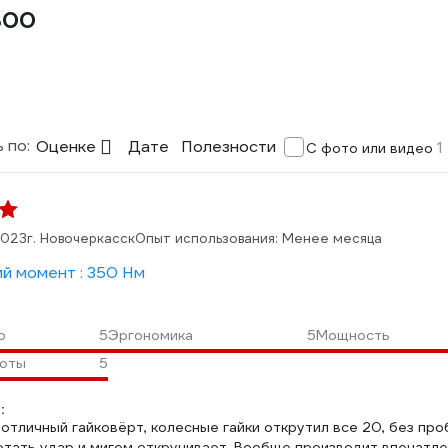
300
 по:
Оценке
Дате
Полезности
1
С фото или видео
2023
г. Новочеркасск
Опыт использования: Менее месяца
й момент : 350 Нм
о
5
Эргономика
5
Мощность
боты
5
:
отличный гайковёрт, колесные гайки открутил все 20, без про
отать удар и мигом откручивает. Вообще производит впечатле