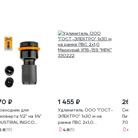
70 ₽
1 455 ₽
262 
реходник для
Удлинитель ООО "ГОСТ-
Смазка
йковерта 1/2" на 1/4"
ЭЛЕКТРО" 1x30 м на
Литол-
DUSTRIAL INGCO
рамке ПВС 2x1,0
708
H60501
Меркурий УП6-159 "МРК"
2.8
(18)
4.8
(6)
4.9
(7
330222