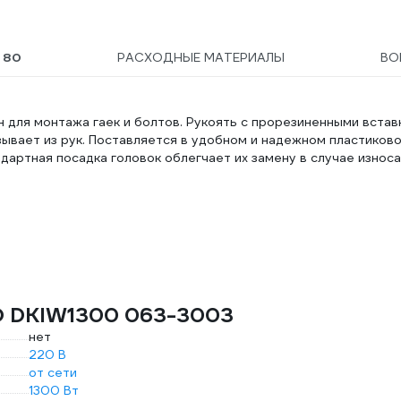
Ы
80
РАСХОДНЫЕ МАТЕРИАЛЫ
ВО
н для монтажа гаек и болтов. Рукоять с прорезиненными встав
зывает из рук. Поставляется в удобном и надежном пластиков
дартная посадка головок облегчает их замену в случае износа
O DKIW1300 063-3003
нет
220 В
от сети
1300 Вт