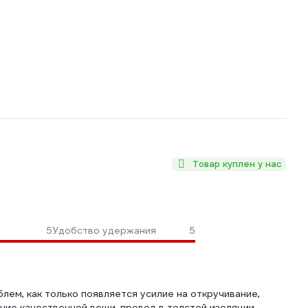
Товар куплен у нас
5
Удобство удержания
5
блем, как только появляется усилие на откручивание,
ние качественной вещи, провод в толстой изоляции,