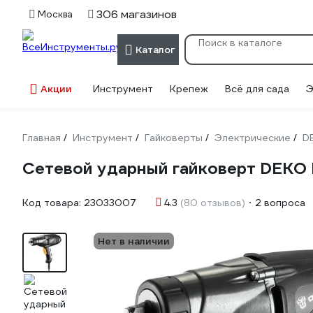
306 магазинов
Москва
Каталог
Акции
Инструмент
Крепеж
Всё для сада
Э
Главная
Инструмент
Гайковерты
Электрические
D
/
/
/
/
Сетевой ударный гайковерт DEKO 
Код товара:
23033007
4.3
(80 отзывов)
2 вопроса
Нет в наличии