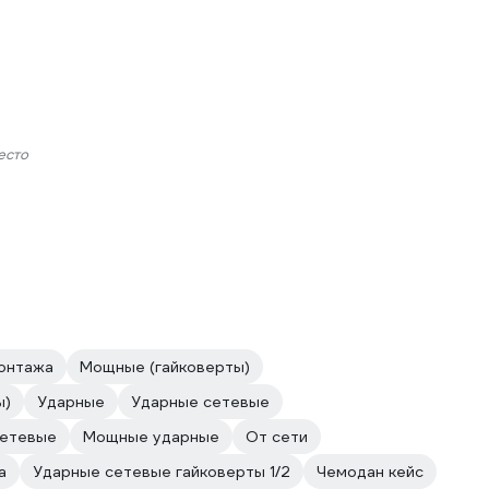
есто
онтажа
Мощные (гайковерты)
ы)
Ударные
Ударные сетевые
етевые
Мощные ударные
От сети
а
Ударные сетевые гайковерты 1/2
Чемодан кейс