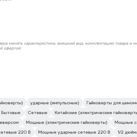
лера менять характеристики, внешний вид, комплектацию товара и м
ой офертой
айковерты)
ударные (импульсные)
Гайковерты для шином
Бытовые
Сетевые
Китайские (электрические гайковерт
реверсом
Мощные (электрические гайковерты)
Мощные с
сетевые 220 В
Мощные ударные сетевые 220 В
1/2 дюйм