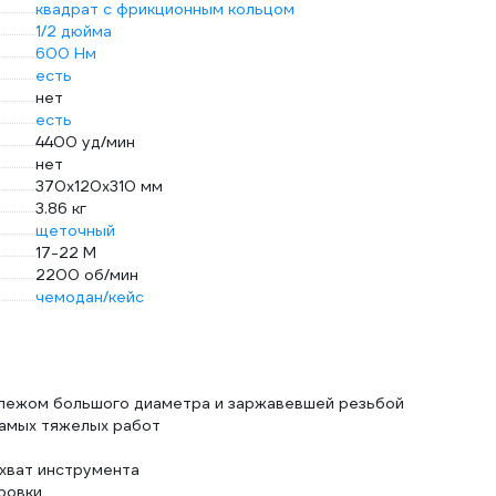
квадрат с фрикционным кольцом
1/2 дюйма
600 Нм
есть
нет
есть
4400 уд/мин
нет
370х120х310 мм
3.86 кг
щеточный
17-22 М
2200 об/мин
чемодан/кейс
епежом большого диаметра и заржавевшей резьбой
самых тяжелых работ
 хват инструмента
ровки