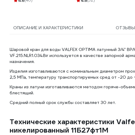
4.6
(40)
4.8
(52)
ОПИСАНИЕ И ХАРАКТЕРИСТИКИ
ОТЗЫВ
Шаровой кран для воды VALFEX OPTIMA латунный 3/4" ВР/
VF.215.NLR1.034.Bir используется в качестве запорной а
назначения.
Изделия изготавливаются c номинальным диаметром прохо
2,5 МПa, температуру транспортируемых сред от -20 до +
Краны из латуни изготавливаются методом горяче-объем
блестящий.
Средний полный срок службы составляет 30 лет.
Технические характеристики Valfe
никелированный 11Б27фт1М