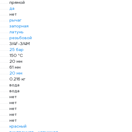
прямой
да
нет
рычаг
запорная
латунь
резьбовой
3/4F-3/4M
25 бар
150 °С
20 мм
61 мм
20 мм
0.216 кг
вода
вода
нет
нет
нет
нет
нет
красный