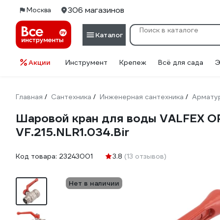
306 магазинов
Москва
Каталог
Акции
Инструмент
Крепеж
Всё для сада
Э
Главная
Сантехника
Инженерная сантехника
Армату
/
/
/
Шаровой кран для воды VALFEX OP
VF.215.NLR1.034.Bir
Код товара:
23243001
3.8
(13 отзывов)
Нет в наличии