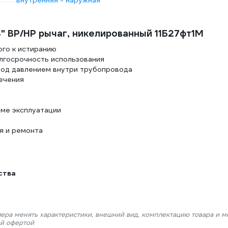
внутренняя - наружная
" ВР/НР рычаг, никелированный 11Б27фт1М
ого к истиранию
лгосрочность использования
под давлением внутри трубопровода
ечения
ме эксплуатации
я и ремонта
ства
лера менять характеристики, внешний вид, комплектацию товара и м
ой офертой