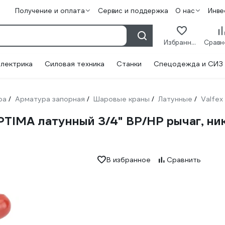
Получение и оплата
Сервис и поддержка
О нас
Инве
Избранное
лектрика
Силовая техника
Станки
Спецодежда и СИЗ
ра
Арматура запорная
Шаровые краны
Латунные
Valfex
/
/
/
/
TIMA латунный 3/4" ВР/НР рычаг, ни
В избранное
Сравнить