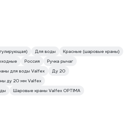
егулирующая)
Для воды
Красные (шаровые краны)
оходные
Россия
Ручка рычаг
аны для воды Valfex
Ду 20
ны ду 20 мм Valfex
оды
Шаровые краны Valfex OPTIMA