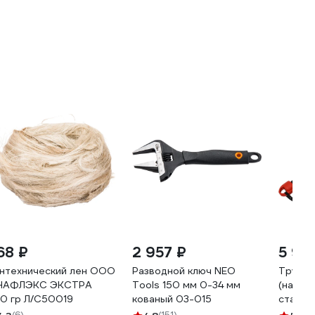
68 ₽
2 957 ₽
5 99
нтехнический лен ООО
Разводной ключ NEO
Трубный
НАФЛЭКС ЭКСТРА
Tools 150 мм 0-34 мм
(настр
0 гр Л/С50019
кованый 03-015
стальн
Cheate