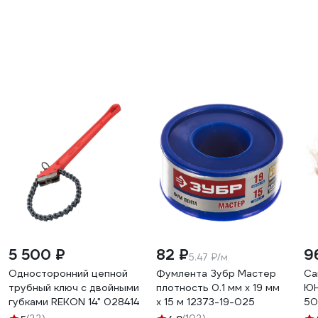
5 500 ₽
82 ₽
9
5.47 ₽/м
Односторонний цепной
Фумлента Зубр Мастер
Са
трубный ключ с двойными
плотность 0.1 мм х 19 мм
Ю
губками REKON 14" 028414
х 15 м 12373-19-025
50