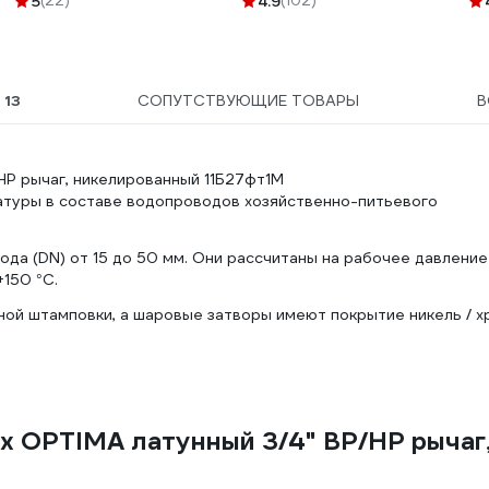
5
(22)
4.9
(102)
Ы
13
СОПУТСТВУЮЩИЕ ТОВАРЫ
В
НР рычаг, никелированный 11Б27фт1М
рматуры в составе водопроводов хозяйственно-питьевого
да (DN) от 15 до 50 мм. Они рассчитаны на рабочее давление
150 °C.
ной штамповки, а шаровые затворы имеют покрытие никель / х
x OPTIMA латунный 3/4" ВР/НР рычаг