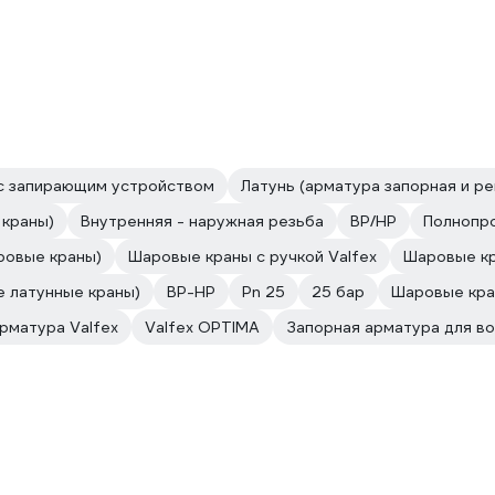
 с запирающим устройством
Латунь (арматура запорная и р
 краны)
Внутренняя - наружная резьба
ВР/НР
Полнопр
аровые краны)
Шаровые краны с ручкой Valfex
Шаровые кр
 латунные краны)
ВР-НР
Pn 25
25 бар
Шаровые кра
рматура Valfex
Valfex OPTIMA
Запорная арматура для в