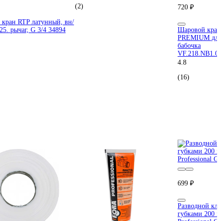
(2)
720 ₽
кран RTP латунный, вн/
25. рычаг, G 3/4 34894
Шаровой кра
PREMIUM для 
бабочка
VF.218.NB1.
4.8
(16)
699 ₽
Разводной кл
губками 200 м