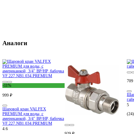
Аналоги
709
-11%
Шар
999 ₽
гай
5
Шаровой кран VALFEX
PREMIUM для воды, с
(24)
американкой, 3/4" ВР/НР, бабочка
VF.227.NB1.034.PREMIUM
4.6
929 ₽