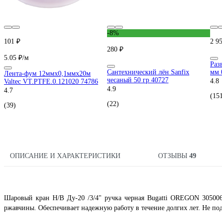
-8%
101 ₽
2 9
280 ₽
5.05 ₽/м
Раз
Сантехнический лён Sanfix
мм 
Лента-фум 12ммх0,1ммх20м
чесаный 50 гр 40727
4.8
Valtec VT.PTFE.0.121020 74786
4.9
4.7
(15
(22)
(39)
ОПИСАНИЕ И ХАРАКТЕРИСТИКИ
ОТЗЫВЫ
49
Шаровый кран Н/В Ду-20 /3/4" ручка черная Bugatti OREGON 305006
ржавчины. Обеспечивает надежную работу в течение долгих лет. Не по