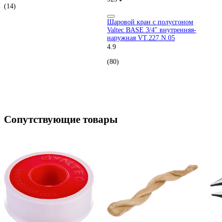
(14)
Шаровой кран с полусгоном
Valtec BASE 3/4" внутренняя-
наружная VT.227.N.05
4.9
(80)
Сопутствующие товары