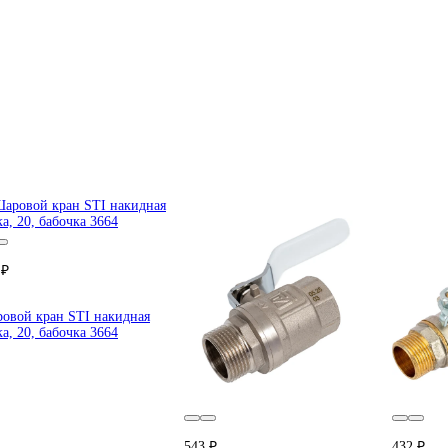
 ₽
овой кран STI накидная
ка, 20, бабочка 3664
543 ₽
432 ₽