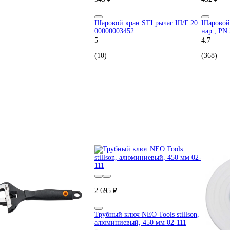
Шаровой кран STI рычаг Ш/Г 20
Шаровой 
00000003452
нар., PN 
5
4.7
(10)
(368)
2 695 ₽
Трубный ключ NEO Tools stillson,
алюминиевый, 450 мм 02-111