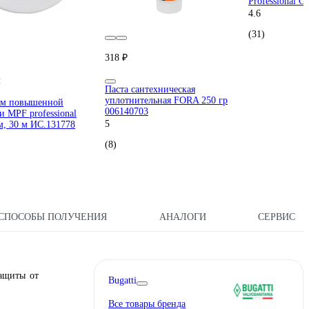
Professional 
4.6
(31)
318 ₽
м
Паста сантехническая
уплотнительная FORA 250 гр
ум повышенной
006140703
и MPF professional
5
м, 30 м ИС.131778
(8)
СПОСОБЫ ПОЛУЧЕНИЯ
АНАЛОГИ
СЕРВИС
защиты от
Bugatti
Все товары бренда