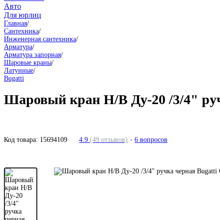
Авто
Для юрлиц
Главная
/
Сантехника
/
Инженерная сантехника
/
Арматура
/
Арматура запорная
/
Шаровые краны
/
Латунные
/
Bugatti
Шаровый кран Н/В Ду-20 /3/4" ру
Код товара:
15694109
4.9
(49 отзывов)
6 вопросов