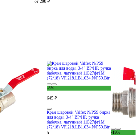
от 290 ₽
-8%
645 ₽
Кран шаровой Valfex N/P59 бирка
для воды, 3/4" ВР/НР, ручка
бабочка, латунный 11Б27фт1М
(72/18) VF.218.LB1.034.N/P59.Bir
-19%
5