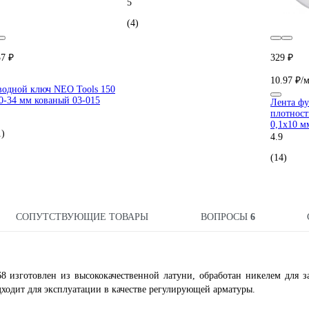
5
(4)
57 ₽
329 ₽
10.97 ₽/
водной ключ NEO Tools 150
0-34 мм кованый 03-015
Лента ф
плотност
0,1х10 м
1)
4.9
(14)
СОПУТСТВУЮЩИЕ ТОВАРЫ
ВОПРОСЫ
6
8 изготовлен из высококачественной латуни, обработан никелем для 
дходит для эксплуатации в качестве регулирующей арматуры.