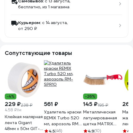
Самовывоз:
c 13 августа,
бесплатно
, из 1 магазина
Курьером:
c 14 августа,
от 290 ₽
Сопутствующие товары
-4%
-26%
229 ₽
561 ₽
145 ₽
268
238 ₽
195 ₽
4.58 ₽/м
Удалитель краски
Металлическая
Маля
Клейкая малярная
REMIX Turbo 520
латунированная
жаро
лента Gigant
мл, аэрозоль RM-
щетка MATRIX
лент
48мм x 50м GIT-
SPR10
74827
100С
4.5
(46)
4.9
(10)
4.