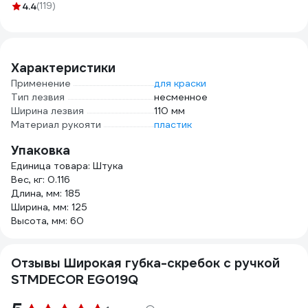
25
4.4
(119)
водо
мм, 
3822
Характеристики
Применение
для краски
Тип лезвия
несменное
Ширина лезвия
110 мм
Материал рукояти
пластик
Упаковка
Единица товара: Штука
Вес, кг: 0.116
Длина, мм: 185
Ширина, мм: 125
Высота, мм: 60
Отзывы Широкая губка-скребок с ручкой
STMDECOR EG019Q