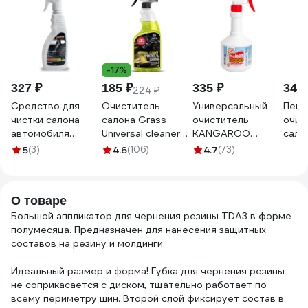
-17%
327 ₽
185 ₽
335 ₽
347 
224 ₽
Средство для
Очиститель
Универсальный
Пенн
чистки салона
салона Grass
очиститель
очис
автомобиля
Universal сleaner
KANGAROO
сало
DAKOR из ткани,
600 мл 110392
Profoam 2000,
авто
5
(3)
4.6
(106)
4.7
(73)
0,5 л
600мл, 320409
HIMK
4607002306183
637
500 
000
О товаре
Большой аппликатор для чернения резины TDA3 в форме
полумесяца. Предназначен для нанесения защитных
составов на резину и молдинги.
Идеальный размер и форма! Губка для чернения резины
не соприкасается с диском, тщательно работает по
всему периметру шин. Второй слой фиксирует состав в