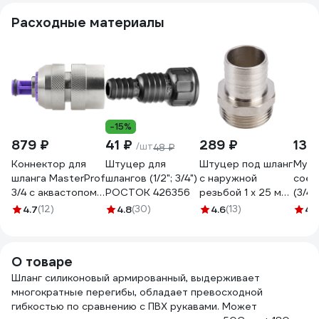
Расходные материалы
-15%
879 ₽
41 ₽
289 ₽
130
/шт
48 ₽
Коннектор для
Штуцер для
Штуцер под шланг
Муф
шланга MasterProf
шлангов (1/2"; 3/4")
с наружной
соед
3/4 с аквастопом
РОСТОК 426356
резьбой 1 х 25 мм
(3/4''
соединитель
СТМ CRSM0125
плас
4.7
(12)
4.8
(30)
4.6
(13)
4.
латунь
QUA
ДС.070679.ИМ
ELEM
О товаре
Шланг силиконовый армированный, выдерживает
многократные перегибы, обладает превосходной
гибкостью по сравнению с ПВХ рукавами. Может