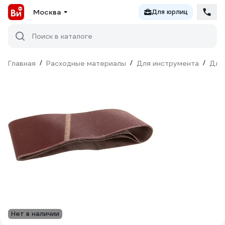
Москва
Для юрлиц
Поиск в каталоге
Главная
/
Расходные материалы
/
Для инструмента
/
Для
Нет в наличии