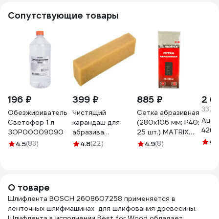
Сопутствующие товары
196 ₽
399 ₽
885 ₽
2 6
337.2
Обезжириватель
Чистящий
Сетка абразивная
Ацет
Светофор 1 л
карандаш для
(280х106 мм; P40;
4261
ЗОР00009090
абразива
25 шт.) MATRIX
(шлифленты,
75164
4.
4.5
(83)
4.8
(22)
4.9
(8)
наждачки)
Vitatools
100_25_25мм
abraziv-karandash-
О товаре
10*3*3
Шлифлента BOSCH 2608607258 применяется в
ленточных шлифмашинах для шлифования древесины.
Шлифлента в исполнении Best for Wood обладает