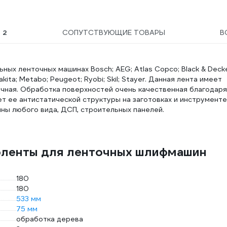
Ы
2
СОПУТСТВУЮЩИЕ ТОВАРЫ
В
х ленточных машинах Bosch; AEG; Atlas Copco; Black & Decke
 Makita; Metabo; Peugeot; Ryobi; Skil; Stayer. Данная лента имеет
вечная. Обработка поверхностей очень качественная благодаря
т ее антистатической структуры на заготовках и инструменте
ны любого вида, ДСП, строительных панелей.
фленты для ленточных шлифмашин
180
180
533 мм
75 мм
обработка дерева