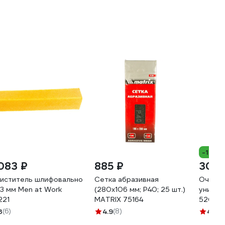
-15%
 083 ₽
885 ₽
307 
иститель шлифовальной ленты
Сетка абразивная
Очисти
3 мм Men at Work
(280х106 мм; P40; 25 шт.)
универ
221
MATRIX 75164
520мл 
85-00
3
(6)
4.9
(8)
4.6
(8