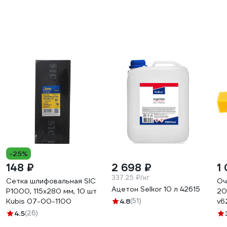
-25%
148 ₽
2 698 ₽
1
337.25 ₽/кг
Сетка шлифовальная SIC
Оч
Ацетон Selkor 10 л 42615
P1000, 115х280 мм, 10 шт
20
Kubis 07-00-1100
4.8
(51)
v6
4.5
(26)