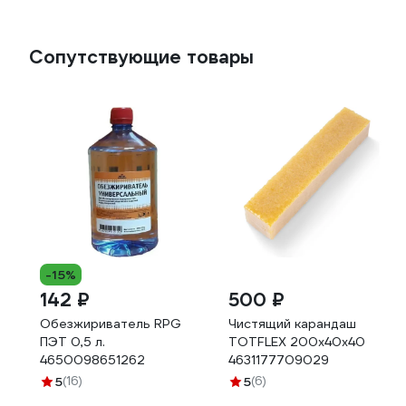
Сопутствующие товары
-15%
142 ₽
500 ₽
Обезжириватель RPG
Чистящий карандаш
ПЭТ 0,5 л.
TOTFLEX 200x40x40
4650098651262
4631177709029
5
(16)
5
(6)